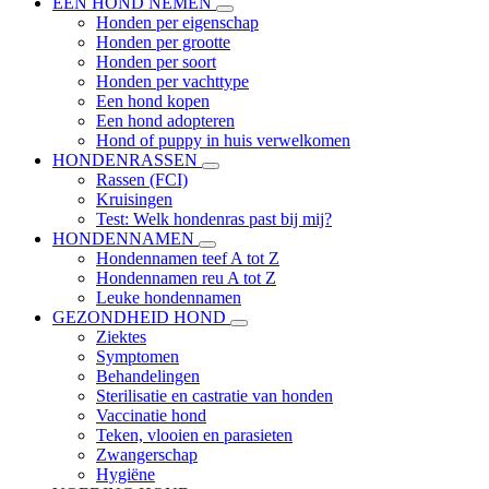
EEN HOND NEMEN
Honden per eigenschap
Honden per grootte
Honden per soort
Honden per vachttype
Een hond kopen
Een hond adopteren
Hond of puppy in huis verwelkomen
HONDENRASSEN
Rassen (FCI)
Kruisingen
Test: Welk hondenras past bij mij?
HONDENNAMEN
Hondennamen teef A tot Z
Hondennamen reu A tot Z
Leuke hondennamen
GEZONDHEID HOND
Ziektes
Symptomen
Behandelingen
Sterilisatie en castratie van honden
Vaccinatie hond
Teken, vlooien en parasieten
Zwangerschap
Hygiëne