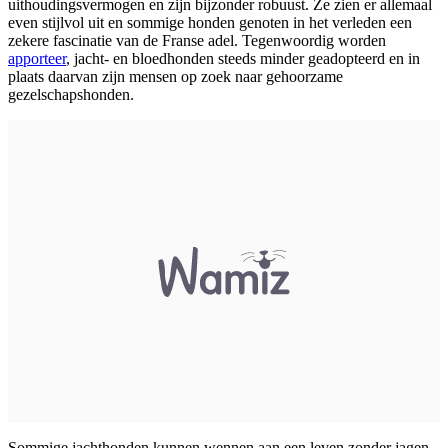
uithoudingsvermogen en zijn bijzonder robuust. Ze zien er allemaal
even stijlvol uit en sommige honden genoten in het verleden een
zekere fascinatie van de Franse adel. Tegenwoordig worden
apporteer
, jacht- en bloedhonden steeds minder geadopteerd en in
plaats daarvan zijn mensen op zoek naar gehoorzame
gezelschapshonden.
Sommige jachthonden kunnen wennen aan een leven zonder jagen,