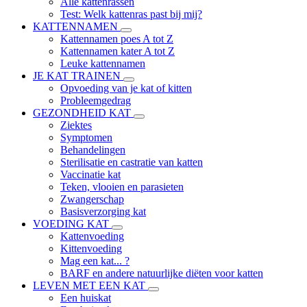
Alle kattenrassen
Test: Welk kattenras past bij mij?
KATTENNAMEN
Kattennamen poes A tot Z
Kattennamen kater A tot Z
Leuke kattennamen
JE KAT TRAINEN
Opvoeding van je kat of kitten
Probleemgedrag
GEZONDHEID KAT
Ziektes
Symptomen
Behandelingen
Sterilisatie en castratie van katten
Vaccinatie kat
Teken, vlooien en parasieten
Zwangerschap
Basisverzorging kat
VOEDING KAT
Kattenvoeding
Kittenvoeding
Mag een kat... ?
BARF en andere natuurlijke diëten voor katten
LEVEN MET EEN KAT
Een huiskat