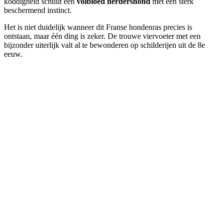
koddigheid schuilt een
volbloed herdershond
met een sterk
beschermend instinct.
Het is niet duidelijk wanneer dit Franse hondenras precies is
ontstaan, maar één ding is zeker. De trouwe viervoeter met een
bijzonder uiterlijk valt al te bewonderen op schilderijen uit de 8e
eeuw.