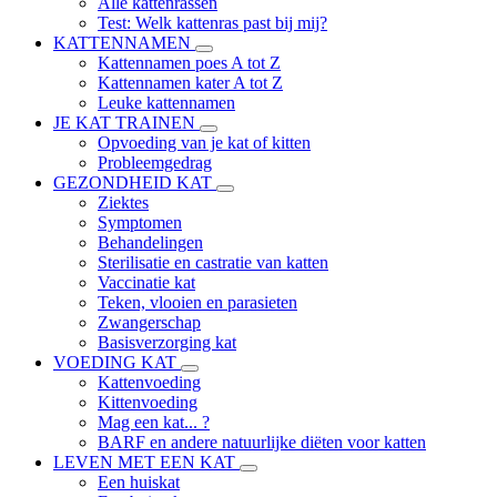
Alle kattenrassen
Test: Welk kattenras past bij mij?
KATTENNAMEN
Kattennamen poes A tot Z
Kattennamen kater A tot Z
Leuke kattennamen
JE KAT TRAINEN
Opvoeding van je kat of kitten
Probleemgedrag
GEZONDHEID KAT
Ziektes
Symptomen
Behandelingen
Sterilisatie en castratie van katten
Vaccinatie kat
Teken, vlooien en parasieten
Zwangerschap
Basisverzorging kat
VOEDING KAT
Kattenvoeding
Kittenvoeding
Mag een kat... ?
BARF en andere natuurlijke diëten voor katten
LEVEN MET EEN KAT
Een huiskat