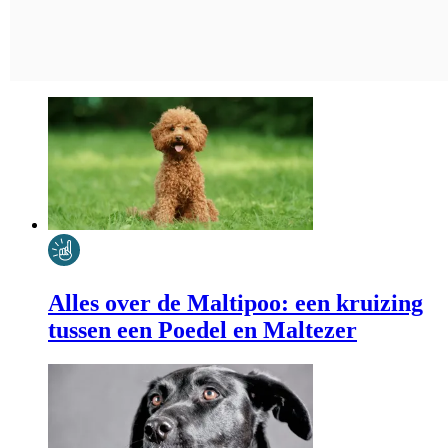
Alles over de Maltipoo: een kruizing
tussen een Poedel en Maltezer