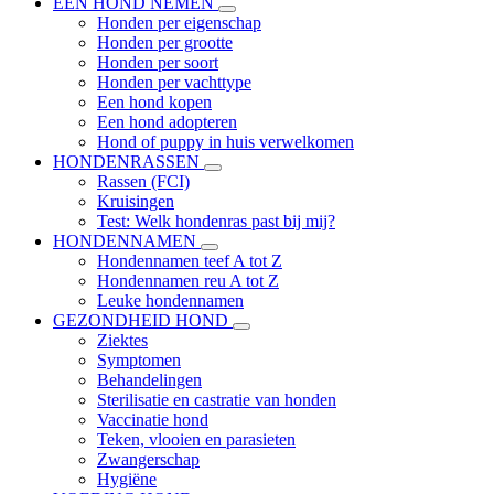
EEN HOND NEMEN
Honden per eigenschap
Honden per grootte
Honden per soort
Honden per vachttype
Een hond kopen
Een hond adopteren
Hond of puppy in huis verwelkomen
HONDENRASSEN
Rassen (FCI)
Kruisingen
Test: Welk hondenras past bij mij?
HONDENNAMEN
Hondennamen teef A tot Z
Hondennamen reu A tot Z
Leuke hondennamen
GEZONDHEID HOND
Ziektes
Symptomen
Behandelingen
Sterilisatie en castratie van honden
Vaccinatie hond
Teken, vlooien en parasieten
Zwangerschap
Hygiëne