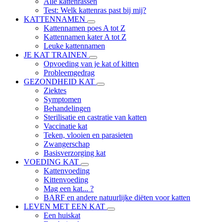
Alle kattenrassen
Test: Welk kattenras past bij mij?
KATTENNAMEN
Kattennamen poes A tot Z
Kattennamen kater A tot Z
Leuke kattennamen
JE KAT TRAINEN
Opvoeding van je kat of kitten
Probleemgedrag
GEZONDHEID KAT
Ziektes
Symptomen
Behandelingen
Sterilisatie en castratie van katten
Vaccinatie kat
Teken, vlooien en parasieten
Zwangerschap
Basisverzorging kat
VOEDING KAT
Kattenvoeding
Kittenvoeding
Mag een kat... ?
BARF en andere natuurlijke diëten voor katten
LEVEN MET EEN KAT
Een huiskat