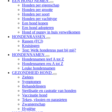
EEN HOND NEMEN
Honden per eigenschap
Honden per grootte
Honden per soort
Honden per vachttype
Een hond kopen
Een hond adopteren
Hond of puppy in huis verwelkomen
HONDENRASSEN
Rassen (FCI)
Kruisingen
Test: Welk hondenras past bij mij?
HONDENNAMEN
Hondennamen teef A tot Z
Hondennamen reu A tot Z
Leuke hondennamen
GEZONDHEID HOND
Ziektes
Symptomen
Behandelingen
Sterilisatie en castratie van honden
Vaccinatie hond
Teken, vlooien en parasieten
Zwangerschap
Hygiëne