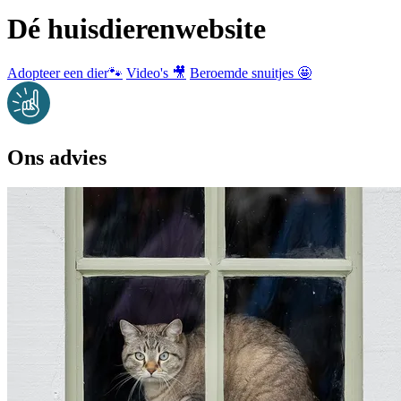
Dé huisdierenwebsite
Adopteer een dier🐾
Video's 🎥
Beroemde snuitjes 🤩
Ons advies