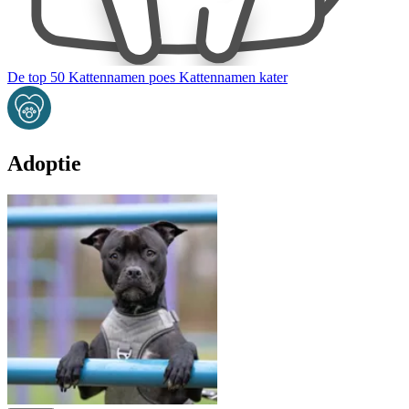
De top 50
Kattennamen poes
Kattennamen kater
Adoptie