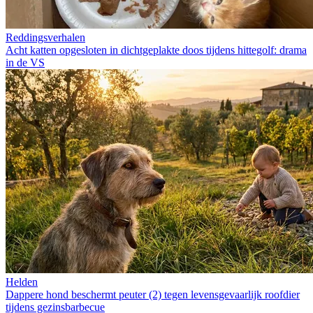
Reddingsverhalen
Acht katten opgesloten in dichtgeplakte doos tijdens hittegolf: drama
in de VS
Helden
Dappere hond beschermt peuter (2) tegen levensgevaarlijk roofdier
tijdens gezinsbarbecue