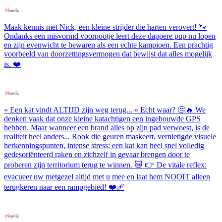
Maak kennis met Nick, een kleine strijder die harten verovert! 🐾
Ondanks een misvormd voorpootje leert deze dappere pup nu lopen
en zijn evenwicht te bewaren als een echte kampioen. Een prachtig
voorbeeld van doorzettingsvermogen dat bewijst dat alles mogelijk
is. ❤️
« Een kat vindt ALTIJD zijn weg terug... » Echt waar? 🤔🔥 We
denken vaak dat onze kleine katachtigen een ingebouwde GPS
hebben. Maar wanneer een brand alles op zijn pad verwoest, is de
realiteit heel anders... Rook die geuren maskeert, vernietigde visuele
herkenningspunten, intense stress: een kat kan heel snel volledig
gedesoriënteerd raken en zichzelf in gevaar brengen door te
proberen zijn territorium terug te winnen. 😿 👉 De vitale reflex:
evacueer uw metgezel altijd met u mee en laat hem NOOIT alleen
terugkeren naar een rampgebied! ❤️‍🩹