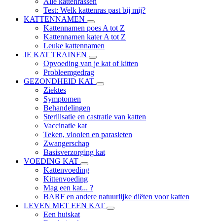
Alle kattenrassen
Test: Welk kattenras past bij mij?
KATTENNAMEN
Kattennamen poes A tot Z
Kattennamen kater A tot Z
Leuke kattennamen
JE KAT TRAINEN
Opvoeding van je kat of kitten
Probleemgedrag
GEZONDHEID KAT
Ziektes
Symptomen
Behandelingen
Sterilisatie en castratie van katten
Vaccinatie kat
Teken, vlooien en parasieten
Zwangerschap
Basisverzorging kat
VOEDING KAT
Kattenvoeding
Kittenvoeding
Mag een kat... ?
BARF en andere natuurlijke diëten voor katten
LEVEN MET EEN KAT
Een huiskat