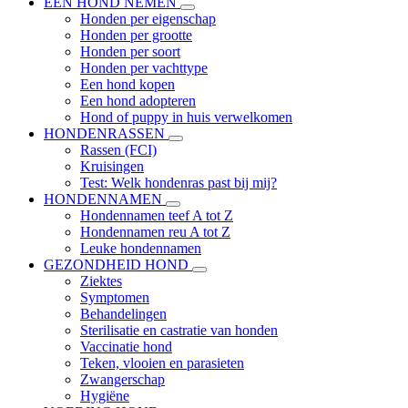
EEN HOND NEMEN
Honden per eigenschap
Honden per grootte
Honden per soort
Honden per vachttype
Een hond kopen
Een hond adopteren
Hond of puppy in huis verwelkomen
HONDENRASSEN
Rassen (FCI)
Kruisingen
Test: Welk hondenras past bij mij?
HONDENNAMEN
Hondennamen teef A tot Z
Hondennamen reu A tot Z
Leuke hondennamen
GEZONDHEID HOND
Ziektes
Symptomen
Behandelingen
Sterilisatie en castratie van honden
Vaccinatie hond
Teken, vlooien en parasieten
Zwangerschap
Hygiëne