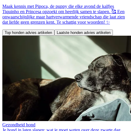
Maak kennis met Pipoca, de puppy die elke avond de kalfjes
Tiquinho en Princesa opzoekt om heerlijk samen te slapen. 🥰 Een
onwaarschijnlijke maar hartverwarmende vriendschap die laat zien
dat liefde geen grenzen kent. Te schattig voor woorden! ✨
Top honden advies artikelen
Laatste honden advies artikelen
Gezondheid hond
Je hond in laten slapen: wat je moet weten over deze zwarte dag