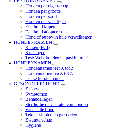
EEN HOND NEMEN
Honden per eigenschap
Honden per grootte
Honden per soort
Honden per vachttype
Een hond kopen
Een hond adopteren
Hond of puppy in huis verwelkomen
HONDENRASSEN
Rassen (FCI)
Kruisingen
Test: Welk hondenras past bij mij?
HONDENNAMEN
Hondennamen teef A tot Z
Hondennamen reu A tot Z
Leuke hondennamen
GEZONDHEID HOND
Ziektes
Symptomen
Behandelingen
Sterilisatie en castratie van honden
Vaccinatie hond
Teken, vlooien en parasieten
Zwangerschap
Hygiëne