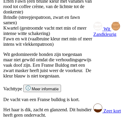
Effen Fawn (een bruine kleur met variaties van
rood tot coffee crème, van de lichtste tot de
donkerste)
Brindle (streepjespatroon, zwart en fawn
samen)
Kwartel (gestroomde vacht met min of meer
Wit
intense witte schakering)
Zandkleurig
Fawn en wit (vaalbruine kleur met min of meer
intens wit vlekkenpatroon)
Wit gedomineerde honden zijn toegestaan
maar niet gewild omdat die verhoudingsgewijs
vaak doof zijn. Een Franse Buldog met een
zwart masker heeft juist weer de voorkeur. De
kleur blauw is niet toegestaan.
Vachttype
Meer informatie
De vacht van een Franse bulldog is kort.
Het haar is dik, zacht en glanzend. Dit huisdier
Zeer kort
heeft geen ondervacht.