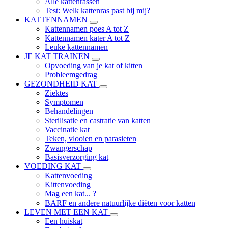
Alle kattenrassen
Test: Welk kattenras past bij mij?
KATTENNAMEN
Kattennamen poes A tot Z
Kattennamen kater A tot Z
Leuke kattennamen
JE KAT TRAINEN
Opvoeding van je kat of kitten
Probleemgedrag
GEZONDHEID KAT
Ziektes
Symptomen
Behandelingen
Sterilisatie en castratie van katten
Vaccinatie kat
Teken, vlooien en parasieten
Zwangerschap
Basisverzorging kat
VOEDING KAT
Kattenvoeding
Kittenvoeding
Mag een kat... ?
BARF en andere natuurlijke diëten voor katten
LEVEN MET EEN KAT
Een huiskat