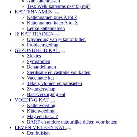
Alle kattenrassen
Test: Welk kattenras past bij mij?
KATTENNAMEN
Kattennamen poes A tot Z
Kattennamen kater A tot Z
Leuke kattennamen
JE KAT TRAINEN
Opvoeding van je kat of kitten
Probleemgedrag
GEZONDHEID KAT
Ziektes
Symptomen
Behandelingen
Sterilisatie en castratie van katten
Vaccinatie kat
Teken, vlooien en parasieten
Zwangerschap
Basisverzorging kat
VOEDING KAT
Kattenvoeding
Kittenvoeding
Mag een kat... ?
BARF en andere natuurlijke diëten voor katten
LEVEN MET EEN KAT
Een huiskat