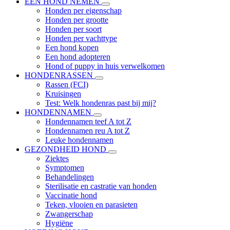
EEN HOND NEMEN
Honden per eigenschap
Honden per grootte
Honden per soort
Honden per vachttype
Een hond kopen
Een hond adopteren
Hond of puppy in huis verwelkomen
HONDENRASSEN
Rassen (FCI)
Kruisingen
Test: Welk hondenras past bij mij?
HONDENNAMEN
Hondennamen teef A tot Z
Hondennamen reu A tot Z
Leuke hondennamen
GEZONDHEID HOND
Ziektes
Symptomen
Behandelingen
Sterilisatie en castratie van honden
Vaccinatie hond
Teken, vlooien en parasieten
Zwangerschap
Hygiëne