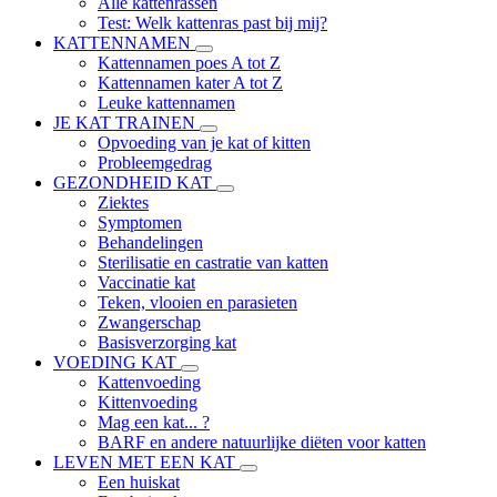
Alle kattenrassen
Test: Welk kattenras past bij mij?
KATTENNAMEN
Kattennamen poes A tot Z
Kattennamen kater A tot Z
Leuke kattennamen
JE KAT TRAINEN
Opvoeding van je kat of kitten
Probleemgedrag
GEZONDHEID KAT
Ziektes
Symptomen
Behandelingen
Sterilisatie en castratie van katten
Vaccinatie kat
Teken, vlooien en parasieten
Zwangerschap
Basisverzorging kat
VOEDING KAT
Kattenvoeding
Kittenvoeding
Mag een kat... ?
BARF en andere natuurlijke diëten voor katten
LEVEN MET EEN KAT
Een huiskat