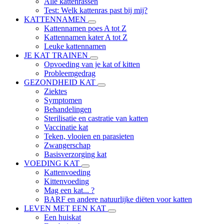
Alle kattenrassen
Test: Welk kattenras past bij mij?
KATTENNAMEN
Kattennamen poes A tot Z
Kattennamen kater A tot Z
Leuke kattennamen
JE KAT TRAINEN
Opvoeding van je kat of kitten
Probleemgedrag
GEZONDHEID KAT
Ziektes
Symptomen
Behandelingen
Sterilisatie en castratie van katten
Vaccinatie kat
Teken, vlooien en parasieten
Zwangerschap
Basisverzorging kat
VOEDING KAT
Kattenvoeding
Kittenvoeding
Mag een kat... ?
BARF en andere natuurlijke diëten voor katten
LEVEN MET EEN KAT
Een huiskat