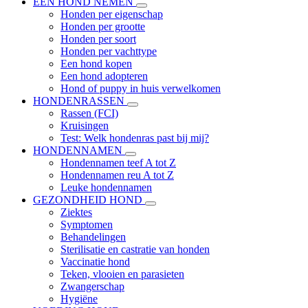
EEN HOND NEMEN
Honden per eigenschap
Honden per grootte
Honden per soort
Honden per vachttype
Een hond kopen
Een hond adopteren
Hond of puppy in huis verwelkomen
HONDENRASSEN
Rassen (FCI)
Kruisingen
Test: Welk hondenras past bij mij?
HONDENNAMEN
Hondennamen teef A tot Z
Hondennamen reu A tot Z
Leuke hondennamen
GEZONDHEID HOND
Ziektes
Symptomen
Behandelingen
Sterilisatie en castratie van honden
Vaccinatie hond
Teken, vlooien en parasieten
Zwangerschap
Hygiëne