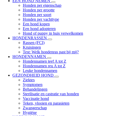
EEN HOND NEMEN
Honden per eigenschap
Honden per grootte
Honden per soort
Honden per vachttype
Een hond kopen
Een hond adopteren
Hond of puppy in huis verwelkomen
HONDENRASSEN
Rassen (FCI)
Kruisingen
Test: Welk hondenras past bij mij?
HONDENNAMEN
Hondennamen teef A tot Z
Hondennamen reu A tot Z
Leuke hondennamen
GEZONDHEID HOND
Ziektes
Symptomen
Behandelingen
Sterilisatie en castratie van honden
Vaccinatie hond
Teken, vlooien en parasieten
Zwangerschap
Hygiëne