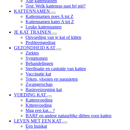
Alle kattenrassen
Test: Welk kattenras past bij mij?
KATTENNAMEN
Kattennamen poes A tot Z
Kattennamen kater A tot Z
Leuke kattennamen
JE KAT TRAINEN
Opvoeding van je kat of kitten
Probleemgedrag
GEZONDHEID KAT
Ziektes
Symptomen
Behandelingen
Sterilisatie en castratie van katten
Vaccinatie kat
Teken, vlooien en parasieten
Zwangerschap
Basisverzorging kat
VOEDING KAT
Kattenvoeding
Kittenvoeding
Mag een kat... ?
BARF en andere natuurlijke diëten voor katten
LEVEN MET EEN KAT
Een huiskat