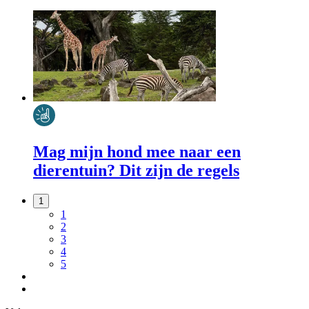
Mag mijn hond mee naar een
dierentuin? Dit zijn de regels
1
1
2
3
4
5