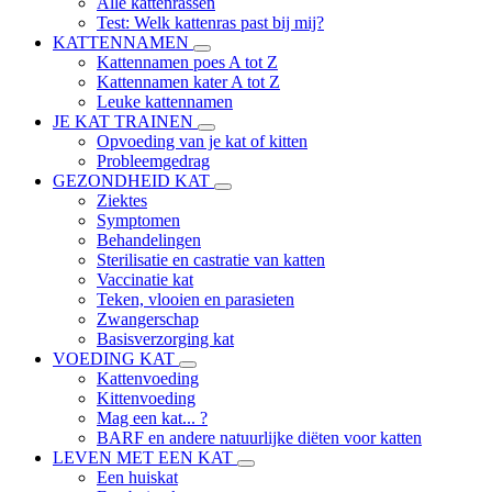
Alle kattenrassen
Test: Welk kattenras past bij mij?
KATTENNAMEN
Kattennamen poes A tot Z
Kattennamen kater A tot Z
Leuke kattennamen
JE KAT TRAINEN
Opvoeding van je kat of kitten
Probleemgedrag
GEZONDHEID KAT
Ziektes
Symptomen
Behandelingen
Sterilisatie en castratie van katten
Vaccinatie kat
Teken, vlooien en parasieten
Zwangerschap
Basisverzorging kat
VOEDING KAT
Kattenvoeding
Kittenvoeding
Mag een kat... ?
BARF en andere natuurlijke diëten voor katten
LEVEN MET EEN KAT
Een huiskat