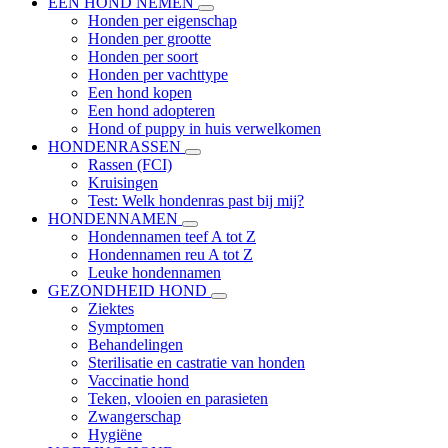
EEN HOND NEMEN
Honden per eigenschap
Honden per grootte
Honden per soort
Honden per vachttype
Een hond kopen
Een hond adopteren
Hond of puppy in huis verwelkomen
HONDENRASSEN
Rassen (FCI)
Kruisingen
Test: Welk hondenras past bij mij?
HONDENNAMEN
Hondennamen teef A tot Z
Hondennamen reu A tot Z
Leuke hondennamen
GEZONDHEID HOND
Ziektes
Symptomen
Behandelingen
Sterilisatie en castratie van honden
Vaccinatie hond
Teken, vlooien en parasieten
Zwangerschap
Hygiëne