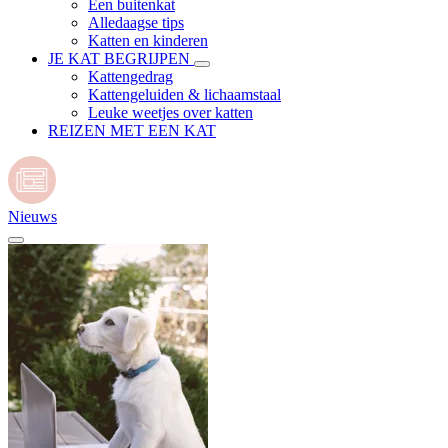
Een buitenkat
Alledaagse tips
Katten en kinderen
JE KAT BEGRIJPEN
Kattengedrag
Kattengeluiden & lichaamstaal
Leuke weetjes over katten
REIZEN MET EEN KAT
Nieuws