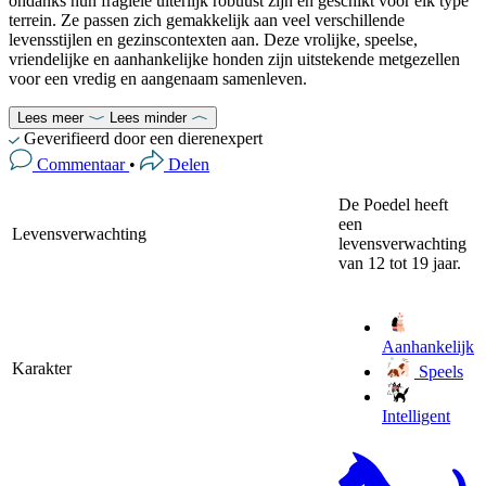
ondanks hun fragiele uiterlijk robuust zijn en geschikt voor elk type
terrein. Ze passen zich gemakkelijk aan veel verschillende
levensstijlen en gezinscontexten aan. Deze vrolijke, speelse,
vriendelijke en aanhankelijke honden zijn uitstekende metgezellen
voor een vredig en aangenaam samenleven.
Lees meer
Lees minder
Geverifieerd door een dierenexpert
Commentaar
•
Delen
De Poedel heeft
een
Levensverwachting
levensverwachting
van 12 tot 19 jaar.
Aanhankelijk
Karakter
Speels
Intelligent