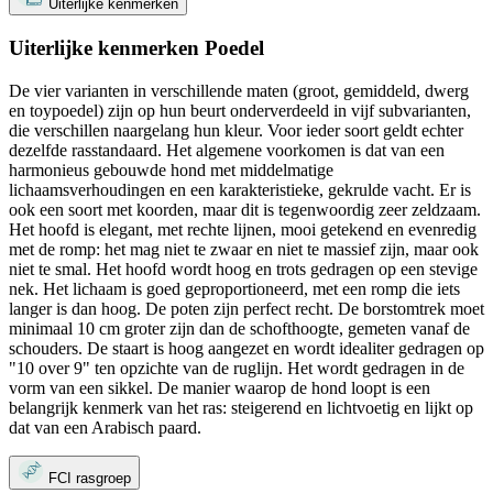
Uiterlijke kenmerken
Uiterlijke kenmerken Poedel
De vier varianten in verschillende maten (groot, gemiddeld, dwerg
en toypoedel) zijn op hun beurt onderverdeeld in vijf subvarianten,
die verschillen naargelang hun kleur. Voor ieder soort geldt echter
dezelfde rasstandaard. Het algemene voorkomen is dat van een
harmonieus gebouwde hond met middelmatige
lichaamsverhoudingen en een karakteristieke, gekrulde vacht. Er is
ook een soort met koorden, maar dit is tegenwoordig zeer zeldzaam.
Het hoofd is elegant, met rechte lijnen, mooi getekend en evenredig
met de romp: het mag niet te zwaar en niet te massief zijn, maar ook
niet te smal. Het hoofd wordt hoog en trots gedragen op een stevige
nek. Het lichaam is goed geproportioneerd, met een romp die iets
langer is dan hoog. De poten zijn perfect recht. De borstomtrek moet
minimaal 10 cm groter zijn dan de schofthoogte, gemeten vanaf de
schouders. De staart is hoog aangezet en wordt idealiter gedragen op
"10 over 9" ten opzichte van de ruglijn. Het wordt gedragen in de
vorm van een sikkel. De manier waarop de hond loopt is een
belangrijk kenmerk van het ras: steigerend en lichtvoetig en lijkt op
dat van een Arabisch paard.
FCI rasgroep