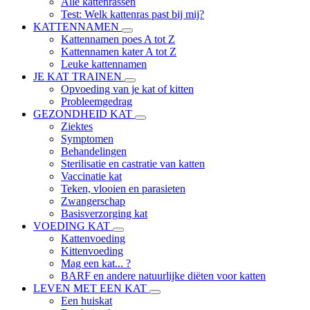
Alle kattenrassen
Test: Welk kattenras past bij mij?
KATTENNAMEN
Kattennamen poes A tot Z
Kattennamen kater A tot Z
Leuke kattennamen
JE KAT TRAINEN
Opvoeding van je kat of kitten
Probleemgedrag
GEZONDHEID KAT
Ziektes
Symptomen
Behandelingen
Sterilisatie en castratie van katten
Vaccinatie kat
Teken, vlooien en parasieten
Zwangerschap
Basisverzorging kat
VOEDING KAT
Kattenvoeding
Kittenvoeding
Mag een kat... ?
BARF en andere natuurlijke diëten voor katten
LEVEN MET EEN KAT
Een huiskat