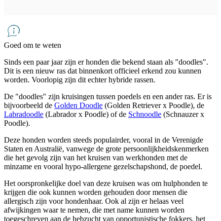
Goed om te weten
Sinds een paar jaar zijn er honden die bekend staan ​​als "doodles".
Dit is een nieuw ras dat binnenkort officieel erkend zou kunnen
worden. Voorlopig zijn dit echter hybride rassen.
De "doodles" zijn kruisingen tussen poedels en een ander ras. Er is
bijvoorbeeld de
Golden Doodle
(Golden Retriever x Poodle), de
Labradoodle
(Labrador x Poodle) of de
Schnoodle
(Schnauzer x
Poodle).
Deze honden worden steeds populairder, vooral in de Verenigde
Staten en Australië, vanwege de grote persoonlijkheidskenmerken
die het gevolg zijn van het kruisen van werkhonden met de
minzame en vooral hypo-allergene gezelschapshond, de poedel.
Het oorspronkelijke doel van deze kruisen was om hulphonden te
krijgen die ook kunnen worden gehouden door mensen die
allergisch zijn voor hondenhaar. Ook al zijn er helaas veel
afwijkingen waar te nemen, die met name kunnen worden
toegeschreven aan de hebzucht van opportunistische fokkers, het