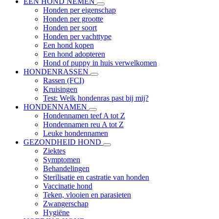
EEN HOND NEMEN
Honden per eigenschap
Honden per grootte
Honden per soort
Honden per vachttype
Een hond kopen
Een hond adopteren
Hond of puppy in huis verwelkomen
HONDENRASSEN
Rassen (FCI)
Kruisingen
Test: Welk hondenras past bij mij?
HONDENNAMEN
Hondennamen teef A tot Z
Hondennamen reu A tot Z
Leuke hondennamen
GEZONDHEID HOND
Ziektes
Symptomen
Behandelingen
Sterilisatie en castratie van honden
Vaccinatie hond
Teken, vlooien en parasieten
Zwangerschap
Hygiëne