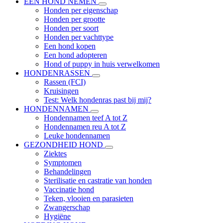
EEN HOND NEMEN
Honden per eigenschap
Honden per grootte
Honden per soort
Honden per vachttype
Een hond kopen
Een hond adopteren
Hond of puppy in huis verwelkomen
HONDENRASSEN
Rassen (FCI)
Kruisingen
Test: Welk hondenras past bij mij?
HONDENNAMEN
Hondennamen teef A tot Z
Hondennamen reu A tot Z
Leuke hondennamen
GEZONDHEID HOND
Ziektes
Symptomen
Behandelingen
Sterilisatie en castratie van honden
Vaccinatie hond
Teken, vlooien en parasieten
Zwangerschap
Hygiëne