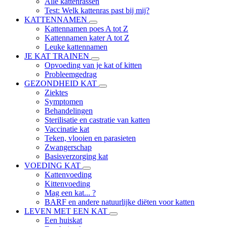
Alle kattenrassen
Test: Welk kattenras past bij mij?
KATTENNAMEN
Kattennamen poes A tot Z
Kattennamen kater A tot Z
Leuke kattennamen
JE KAT TRAINEN
Opvoeding van je kat of kitten
Probleemgedrag
GEZONDHEID KAT
Ziektes
Symptomen
Behandelingen
Sterilisatie en castratie van katten
Vaccinatie kat
Teken, vlooien en parasieten
Zwangerschap
Basisverzorging kat
VOEDING KAT
Kattenvoeding
Kittenvoeding
Mag een kat... ?
BARF en andere natuurlijke diëten voor katten
LEVEN MET EEN KAT
Een huiskat