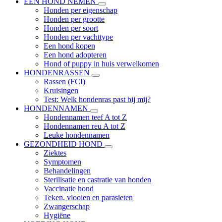
EEN HOND NEMEN
Honden per eigenschap
Honden per grootte
Honden per soort
Honden per vachttype
Een hond kopen
Een hond adopteren
Hond of puppy in huis verwelkomen
HONDENRASSEN
Rassen (FCI)
Kruisingen
Test: Welk hondenras past bij mij?
HONDENNAMEN
Hondennamen teef A tot Z
Hondennamen reu A tot Z
Leuke hondennamen
GEZONDHEID HOND
Ziektes
Symptomen
Behandelingen
Sterilisatie en castratie van honden
Vaccinatie hond
Teken, vlooien en parasieten
Zwangerschap
Hygiëne