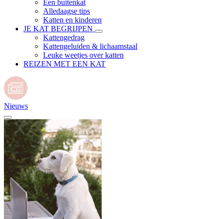
Een buitenkat
Alledaagse tips
Katten en kinderen
JE KAT BEGRIJPEN
Kattengedrag
Kattengeluiden & lichaamstaal
Leuke weetjes over katten
REIZEN MET EEN KAT
Nieuws