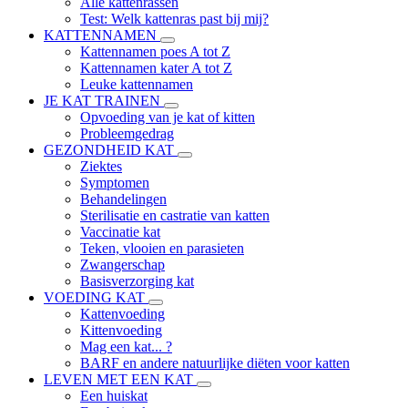
Alle kattenrassen
Test: Welk kattenras past bij mij?
KATTENNAMEN
Kattennamen poes A tot Z
Kattennamen kater A tot Z
Leuke kattennamen
JE KAT TRAINEN
Opvoeding van je kat of kitten
Probleemgedrag
GEZONDHEID KAT
Ziektes
Symptomen
Behandelingen
Sterilisatie en castratie van katten
Vaccinatie kat
Teken, vlooien en parasieten
Zwangerschap
Basisverzorging kat
VOEDING KAT
Kattenvoeding
Kittenvoeding
Mag een kat... ?
BARF en andere natuurlijke diëten voor katten
LEVEN MET EEN KAT
Een huiskat