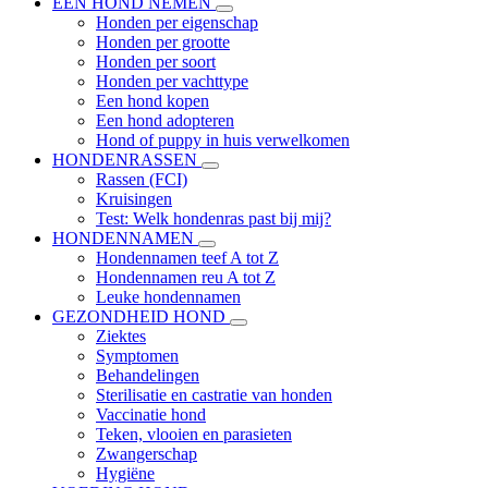
EEN HOND NEMEN
Honden per eigenschap
Honden per grootte
Honden per soort
Honden per vachttype
Een hond kopen
Een hond adopteren
Hond of puppy in huis verwelkomen
HONDENRASSEN
Rassen (FCI)
Kruisingen
Test: Welk hondenras past bij mij?
HONDENNAMEN
Hondennamen teef A tot Z
Hondennamen reu A tot Z
Leuke hondennamen
GEZONDHEID HOND
Ziektes
Symptomen
Behandelingen
Sterilisatie en castratie van honden
Vaccinatie hond
Teken, vlooien en parasieten
Zwangerschap
Hygiëne