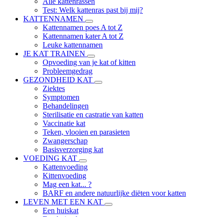
Alle kattenrassen
Test: Welk kattenras past bij mij?
KATTENNAMEN
Kattennamen poes A tot Z
Kattennamen kater A tot Z
Leuke kattennamen
JE KAT TRAINEN
Opvoeding van je kat of kitten
Probleemgedrag
GEZONDHEID KAT
Ziektes
Symptomen
Behandelingen
Sterilisatie en castratie van katten
Vaccinatie kat
Teken, vlooien en parasieten
Zwangerschap
Basisverzorging kat
VOEDING KAT
Kattenvoeding
Kittenvoeding
Mag een kat... ?
BARF en andere natuurlijke diëten voor katten
LEVEN MET EEN KAT
Een huiskat