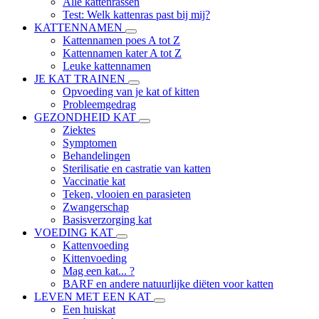
Alle kattenrassen
Test: Welk kattenras past bij mij?
KATTENNAMEN
Kattennamen poes A tot Z
Kattennamen kater A tot Z
Leuke kattennamen
JE KAT TRAINEN
Opvoeding van je kat of kitten
Probleemgedrag
GEZONDHEID KAT
Ziektes
Symptomen
Behandelingen
Sterilisatie en castratie van katten
Vaccinatie kat
Teken, vlooien en parasieten
Zwangerschap
Basisverzorging kat
VOEDING KAT
Kattenvoeding
Kittenvoeding
Mag een kat... ?
BARF en andere natuurlijke diëten voor katten
LEVEN MET EEN KAT
Een huiskat