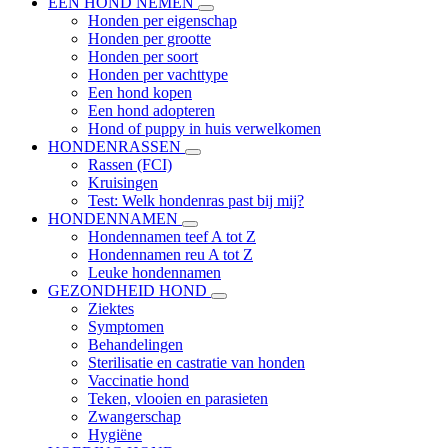
EEN HOND NEMEN
Honden per eigenschap
Honden per grootte
Honden per soort
Honden per vachttype
Een hond kopen
Een hond adopteren
Hond of puppy in huis verwelkomen
HONDENRASSEN
Rassen (FCI)
Kruisingen
Test: Welk hondenras past bij mij?
HONDENNAMEN
Hondennamen teef A tot Z
Hondennamen reu A tot Z
Leuke hondennamen
GEZONDHEID HOND
Ziektes
Symptomen
Behandelingen
Sterilisatie en castratie van honden
Vaccinatie hond
Teken, vlooien en parasieten
Zwangerschap
Hygiëne