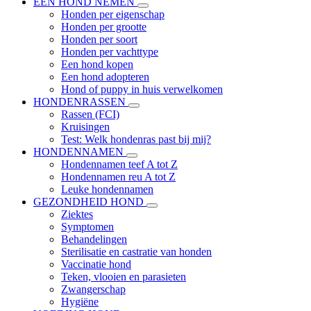
EEN HOND NEMEN
Honden per eigenschap
Honden per grootte
Honden per soort
Honden per vachttype
Een hond kopen
Een hond adopteren
Hond of puppy in huis verwelkomen
HONDENRASSEN
Rassen (FCI)
Kruisingen
Test: Welk hondenras past bij mij?
HONDENNAMEN
Hondennamen teef A tot Z
Hondennamen reu A tot Z
Leuke hondennamen
GEZONDHEID HOND
Ziektes
Symptomen
Behandelingen
Sterilisatie en castratie van honden
Vaccinatie hond
Teken, vlooien en parasieten
Zwangerschap
Hygiëne