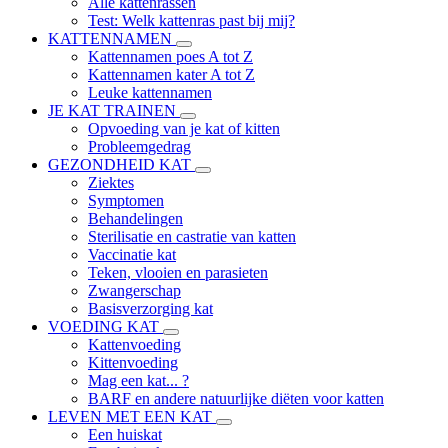
Alle kattenrassen
Test: Welk kattenras past bij mij?
KATTENNAMEN
Kattennamen poes A tot Z
Kattennamen kater A tot Z
Leuke kattennamen
JE KAT TRAINEN
Opvoeding van je kat of kitten
Probleemgedrag
GEZONDHEID KAT
Ziektes
Symptomen
Behandelingen
Sterilisatie en castratie van katten
Vaccinatie kat
Teken, vlooien en parasieten
Zwangerschap
Basisverzorging kat
VOEDING KAT
Kattenvoeding
Kittenvoeding
Mag een kat... ?
BARF en andere natuurlijke diëten voor katten
LEVEN MET EEN KAT
Een huiskat