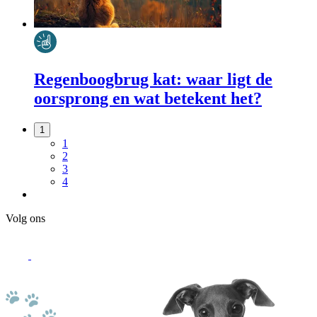
Regenboogbrug kat: waar ligt de
oorsprong en wat betekent het?
1
1
2
3
4
Volg ons