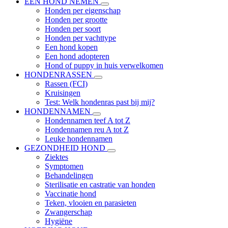
EEN HOND NEMEN
Honden per eigenschap
Honden per grootte
Honden per soort
Honden per vachttype
Een hond kopen
Een hond adopteren
Hond of puppy in huis verwelkomen
HONDENRASSEN
Rassen (FCI)
Kruisingen
Test: Welk hondenras past bij mij?
HONDENNAMEN
Hondennamen teef A tot Z
Hondennamen reu A tot Z
Leuke hondennamen
GEZONDHEID HOND
Ziektes
Symptomen
Behandelingen
Sterilisatie en castratie van honden
Vaccinatie hond
Teken, vlooien en parasieten
Zwangerschap
Hygiëne