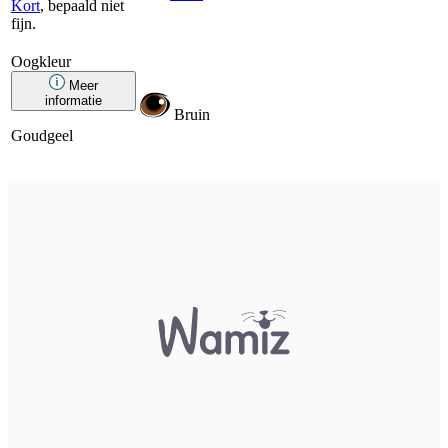
Kort
, bepaald niet
fijn.
Oogkleur
Meer
informatie
Bruin
Goudgeel