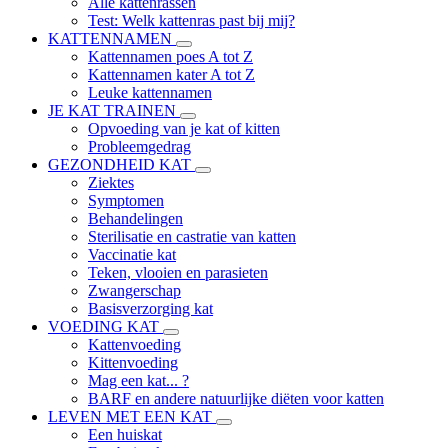
Alle kattenrassen
Test: Welk kattenras past bij mij?
KATTENNAMEN
Kattennamen poes A tot Z
Kattennamen kater A tot Z
Leuke kattennamen
JE KAT TRAINEN
Opvoeding van je kat of kitten
Probleemgedrag
GEZONDHEID KAT
Ziektes
Symptomen
Behandelingen
Sterilisatie en castratie van katten
Vaccinatie kat
Teken, vlooien en parasieten
Zwangerschap
Basisverzorging kat
VOEDING KAT
Kattenvoeding
Kittenvoeding
Mag een kat... ?
BARF en andere natuurlijke diëten voor katten
LEVEN MET EEN KAT
Een huiskat