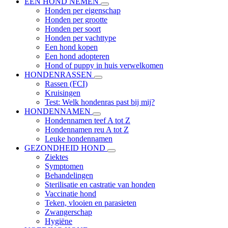
EEN HOND NEMEN
Honden per eigenschap
Honden per grootte
Honden per soort
Honden per vachttype
Een hond kopen
Een hond adopteren
Hond of puppy in huis verwelkomen
HONDENRASSEN
Rassen (FCI)
Kruisingen
Test: Welk hondenras past bij mij?
HONDENNAMEN
Hondennamen teef A tot Z
Hondennamen reu A tot Z
Leuke hondennamen
GEZONDHEID HOND
Ziektes
Symptomen
Behandelingen
Sterilisatie en castratie van honden
Vaccinatie hond
Teken, vlooien en parasieten
Zwangerschap
Hygiëne