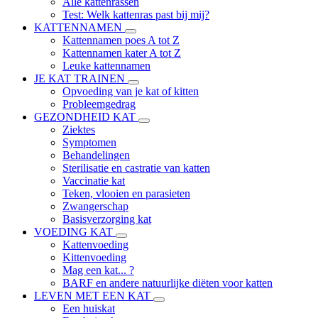
Alle kattenrassen
Test: Welk kattenras past bij mij?
KATTENNAMEN
Kattennamen poes A tot Z
Kattennamen kater A tot Z
Leuke kattennamen
JE KAT TRAINEN
Opvoeding van je kat of kitten
Probleemgedrag
GEZONDHEID KAT
Ziektes
Symptomen
Behandelingen
Sterilisatie en castratie van katten
Vaccinatie kat
Teken, vlooien en parasieten
Zwangerschap
Basisverzorging kat
VOEDING KAT
Kattenvoeding
Kittenvoeding
Mag een kat... ?
BARF en andere natuurlijke diëten voor katten
LEVEN MET EEN KAT
Een huiskat