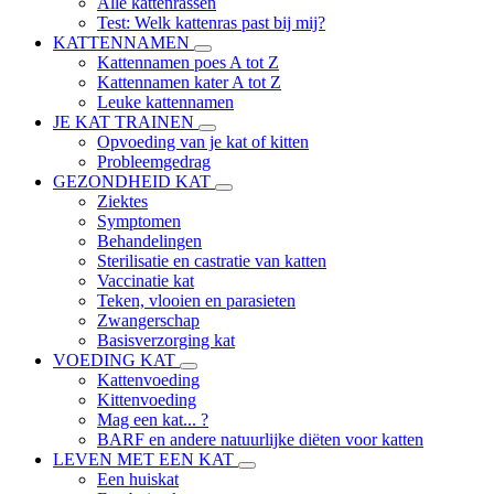
Alle kattenrassen
Test: Welk kattenras past bij mij?
KATTENNAMEN
Kattennamen poes A tot Z
Kattennamen kater A tot Z
Leuke kattennamen
JE KAT TRAINEN
Opvoeding van je kat of kitten
Probleemgedrag
GEZONDHEID KAT
Ziektes
Symptomen
Behandelingen
Sterilisatie en castratie van katten
Vaccinatie kat
Teken, vlooien en parasieten
Zwangerschap
Basisverzorging kat
VOEDING KAT
Kattenvoeding
Kittenvoeding
Mag een kat... ?
BARF en andere natuurlijke diëten voor katten
LEVEN MET EEN KAT
Een huiskat