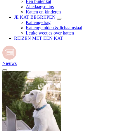
Een buitenkat
Alledaagse tips
Katten en kinderen
JE KAT BEGRIJPEN
Kattengedrag
Kattengeluiden & lichaamstaal
Leuke weetjes over katten
REIZEN MET EEN KAT
Nieuws