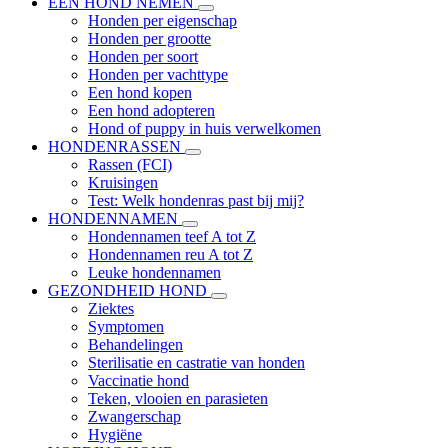
EEN HOND NEMEN
Honden per eigenschap
Honden per grootte
Honden per soort
Honden per vachttype
Een hond kopen
Een hond adopteren
Hond of puppy in huis verwelkomen
HONDENRASSEN
Rassen (FCI)
Kruisingen
Test: Welk hondenras past bij mij?
HONDENNAMEN
Hondennamen teef A tot Z
Hondennamen reu A tot Z
Leuke hondennamen
GEZONDHEID HOND
Ziektes
Symptomen
Behandelingen
Sterilisatie en castratie van honden
Vaccinatie hond
Teken, vlooien en parasieten
Zwangerschap
Hygiëne