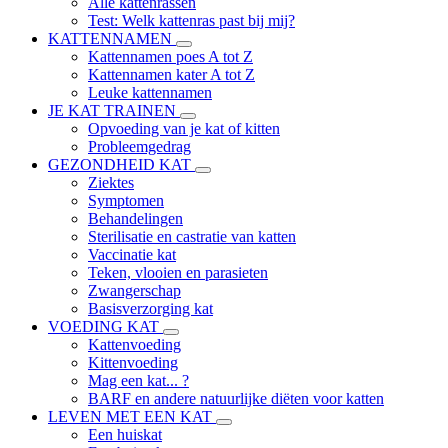
Alle kattenrassen
Test: Welk kattenras past bij mij?
KATTENNAMEN
Kattennamen poes A tot Z
Kattennamen kater A tot Z
Leuke kattennamen
JE KAT TRAINEN
Opvoeding van je kat of kitten
Probleemgedrag
GEZONDHEID KAT
Ziektes
Symptomen
Behandelingen
Sterilisatie en castratie van katten
Vaccinatie kat
Teken, vlooien en parasieten
Zwangerschap
Basisverzorging kat
VOEDING KAT
Kattenvoeding
Kittenvoeding
Mag een kat... ?
BARF en andere natuurlijke diëten voor katten
LEVEN MET EEN KAT
Een huiskat