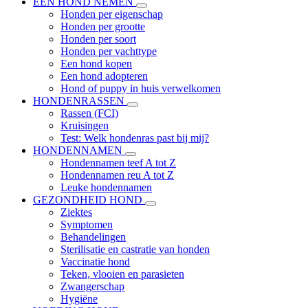
EEN HOND NEMEN
Honden per eigenschap
Honden per grootte
Honden per soort
Honden per vachttype
Een hond kopen
Een hond adopteren
Hond of puppy in huis verwelkomen
HONDENRASSEN
Rassen (FCI)
Kruisingen
Test: Welk hondenras past bij mij?
HONDENNAMEN
Hondennamen teef A tot Z
Hondennamen reu A tot Z
Leuke hondennamen
GEZONDHEID HOND
Ziektes
Symptomen
Behandelingen
Sterilisatie en castratie van honden
Vaccinatie hond
Teken, vlooien en parasieten
Zwangerschap
Hygiëne