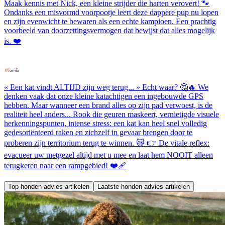
Maak kennis met Nick, een kleine strijder die harten verovert! 🐾
Ondanks een misvormd voorpootje leert deze dappere pup nu lopen
en zijn evenwicht te bewaren als een echte kampioen. Een prachtig
voorbeeld van doorzettingsvermogen dat bewijst dat alles mogelijk
is. ❤️
« Een kat vindt ALTIJD zijn weg terug... » Echt waar? 🤔🔥 We
denken vaak dat onze kleine katachtigen een ingebouwde GPS
hebben. Maar wanneer een brand alles op zijn pad verwoest, is de
realiteit heel anders... Rook die geuren maskeert, vernietigde visuele
herkenningspunten, intense stress: een kat kan heel snel volledig
gedesoriënteerd raken en zichzelf in gevaar brengen door te
proberen zijn territorium terug te winnen. 😿 👉 De vitale reflex:
evacueer uw metgezel altijd met u mee en laat hem NOOIT alleen
terugkeren naar een rampgebied! ❤️‍🩹
Top honden advies artikelen
Laatste honden advies artikelen