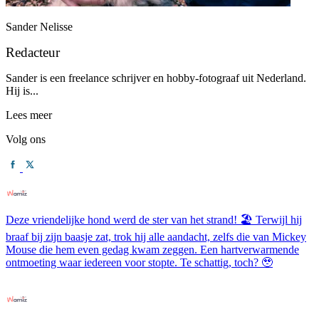
Sander Nelisse
Redacteur
Sander is een freelance schrijver en hobby-fotograaf uit Nederland.
Hij is...
Lees meer
Volg ons
Deze vriendelijke hond werd de ster van het strand! 🏖️ Terwijl hij
braaf bij zijn baasje zat, trok hij alle aandacht, zelfs die van Mickey
Mouse die hem even gedag kwam zeggen. Een hartverwarmende
ontmoeting waar iedereen voor stopte. Te schattig, toch? 🥹