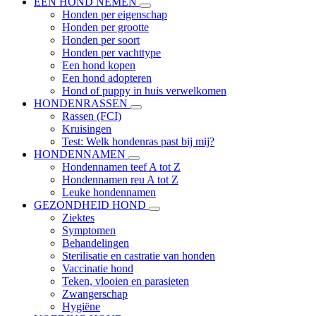
EEN HOND NEMEN
Honden per eigenschap
Honden per grootte
Honden per soort
Honden per vachttype
Een hond kopen
Een hond adopteren
Hond of puppy in huis verwelkomen
HONDENRASSEN
Rassen (FCI)
Kruisingen
Test: Welk hondenras past bij mij?
HONDENNAMEN
Hondennamen teef A tot Z
Hondennamen reu A tot Z
Leuke hondennamen
GEZONDHEID HOND
Ziektes
Symptomen
Behandelingen
Sterilisatie en castratie van honden
Vaccinatie hond
Teken, vlooien en parasieten
Zwangerschap
Hygiëne