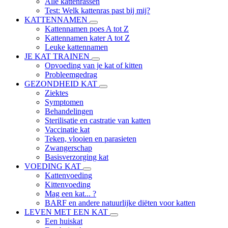
Alle kattenrassen
Test: Welk kattenras past bij mij?
KATTENNAMEN
Kattennamen poes A tot Z
Kattennamen kater A tot Z
Leuke kattennamen
JE KAT TRAINEN
Opvoeding van je kat of kitten
Probleemgedrag
GEZONDHEID KAT
Ziektes
Symptomen
Behandelingen
Sterilisatie en castratie van katten
Vaccinatie kat
Teken, vlooien en parasieten
Zwangerschap
Basisverzorging kat
VOEDING KAT
Kattenvoeding
Kittenvoeding
Mag een kat... ?
BARF en andere natuurlijke diëten voor katten
LEVEN MET EEN KAT
Een huiskat