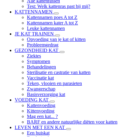
Alle kattenrassen
Test: Welk kattenras past bij mij?
KATTENNAMEN
Kattennamen poes A tot Z
Kattennamen kater A tot Z
Leuke kattennamen
JE KAT TRAINEN
Opvoeding van je kat of kitten
Probleemgedrag
GEZONDHEID KAT
Ziektes
Symptomen
Behandelingen
Sterilisatie en castratie van katten
Vaccinatie kat
Teken, vlooien en parasieten
Zwangerschap
Basisverzorging kat
VOEDING KAT
Kattenvoeding
Kittenvoeding
Mag een kat... ?
BARF en andere natuurlijke diëten voor katten
LEVEN MET EEN KAT
Een huiskat