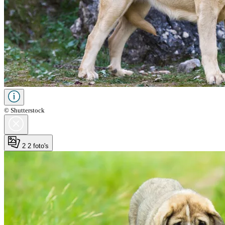
© Shutterstock
2
2 foto's