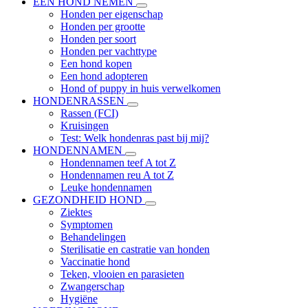
EEN HOND NEMEN
Honden per eigenschap
Honden per grootte
Honden per soort
Honden per vachttype
Een hond kopen
Een hond adopteren
Hond of puppy in huis verwelkomen
HONDENRASSEN
Rassen (FCI)
Kruisingen
Test: Welk hondenras past bij mij?
HONDENNAMEN
Hondennamen teef A tot Z
Hondennamen reu A tot Z
Leuke hondennamen
GEZONDHEID HOND
Ziektes
Symptomen
Behandelingen
Sterilisatie en castratie van honden
Vaccinatie hond
Teken, vlooien en parasieten
Zwangerschap
Hygiëne