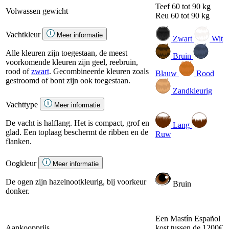
Teef
60 tot 90 kg
Volwassen gewicht
Reu
60 tot 90 kg
Vachtkleur
Meer informatie
Zwart
Wit
Alle kleuren zijn toegestaan, de meest
Bruin
voorkomende kleuren zijn geel, reebruin,
rood of
zwart
. Gecombineerde kleuren zoals
Blauw
Rood
gestroomd of bont zijn ook toegestaan.
Zandkleurig
Vachttype
Meer informatie
De vacht is halflang. Het is compact, grof en
Lang
glad. Een toplaag beschermt de ribben en de
Ruw
flanken.
Oogkleur
Meer informatie
De ogen zijn hazelnootkleurig, bij voorkeur
Bruin
donker.
Een Mastín Español
Aankoopprijs
kost tussen de 1200€