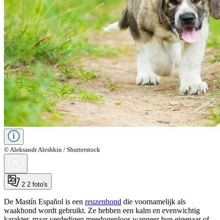
© Aleksandr Aleshkin / Shutterstock
2
2 foto's
De Mastín Español is een
reuzenhond
die voornamelijk als
waakhond wordt gebruikt. Ze hebben een kalm en evenwichtig
karakter, maar verdedigen meedogenloos wanneer hun eigenaar of