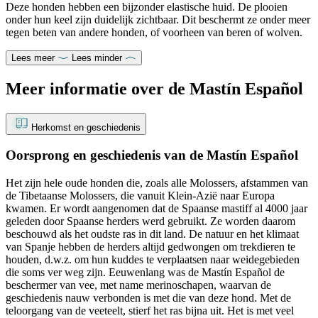
Deze honden hebben een bijzonder elastische huid. De plooien
onder hun keel zijn duidelijk zichtbaar. Dit beschermt ze onder meer
tegen beten van andere honden, of voorheen van beren of wolven.
Lees meer
Lees minder
Meer informatie over de Mastín Español
Herkomst en geschiedenis
Oorsprong en geschiedenis van de Mastín Español
Het zijn hele oude honden die, zoals alle Molossers, afstammen van
de Tibetaanse Molossers, die vanuit Klein-Azië naar Europa
kwamen. Er wordt aangenomen dat de Spaanse mastiff al 4000 jaar
geleden door Spaanse herders werd gebruikt. Ze worden daarom
beschouwd als het oudste ras in dit land. De natuur en het klimaat
van Spanje hebben de herders altijd gedwongen om trekdieren te
houden, d.w.z. om hun kuddes te verplaatsen naar weidegebieden
die soms ver weg zijn. Eeuwenlang was de Mastín Español de
beschermer van vee, met name merinoschapen, waarvan de
geschiedenis nauw verbonden is met die van deze hond. Met de
teloorgang van de veeteelt, stierf het ras bijna uit. Het is met veel