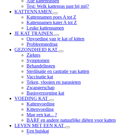
Alle kattenrassen
Test: Welk kattenras past bij mij?
KATTENNAMEN
Kattennamen poes A tot Z
Kattennamen kater A tot Z
Leuke kattennamen
JE KAT TRAINEN
Opvoeding van je kat of kitten
Probleemgedrag
GEZONDHEID KAT
Ziektes
Symptomen
Behandelingen
Sterilisatie en castratie van katten
Vaccinatie kat
Teken, vlooien en parasieten
Zwangerschap
Basisverzorging kat
VOEDING KAT
Kattenvoeding
Kittenvoeding
Mag een kat... ?
BARF en andere natuurlijke diëten voor katten
LEVEN MET EEN KAT
Een huiskat