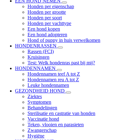
EEN HOND NEMEN
Honden per eigenschap
Honden per grootte
Honden per soort
Honden per vachttype
Een hond kopen
Een hond adopteren
Hond of puppy in huis verwelkomen
HONDENRASSEN
Rassen (FCI)
Kruisingen
Test: Welk hondenras past bij mij?
HONDENNAMEN
Hondennamen teef A tot Z
Hondennamen reu A tot Z
Leuke hondennamen
GEZONDHEID HOND
Ziektes
Symptomen
Behandelingen
Sterilisatie en castratie van honden
Vaccinatie hond
Teken, vlooien en parasieten
Zwangerschap
Hygiëne