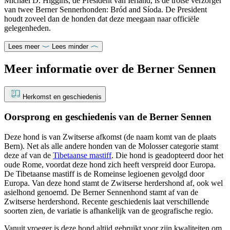
Michael D. Higgins, de President van Ierland, is de trotse verzorger
van twee Berner Sennerhonden: Bród and Síoda. De President
houdt zoveel dan de honden dat deze meegaan naar officiële
gelegenheden.
Lees meer
Lees minder
Meer informatie over de Berner Sennen
Herkomst en geschiedenis
Oorsprong en geschiedenis van de Berner Sennen
Deze hond is van Zwitserse afkomst (de naam komt van de plaats
Bern). Net als alle andere honden van de Molosser categorie stamt
deze af van de
Tibetaanse mastiff
. Die hond is geadopteerd door het
oude Rome, voordat deze hond zich heeft verspreid door Europa.
De Tibetaanse mastiff is de Romeinse legioenen gevolgd door
Europa. Van deze hond stamt de Zwitserse herdershond af, ook wel
asielhond genoemd. De Berner Sennenhond stamt af van de
Zwitserse herdershond. Recente geschiedenis laat verschillende
soorten zien, de variatie is afhankelijk van de geografische regio.
Vanuit vroeger is deze hond altijd gebruikt voor zijn kwaliteiten om