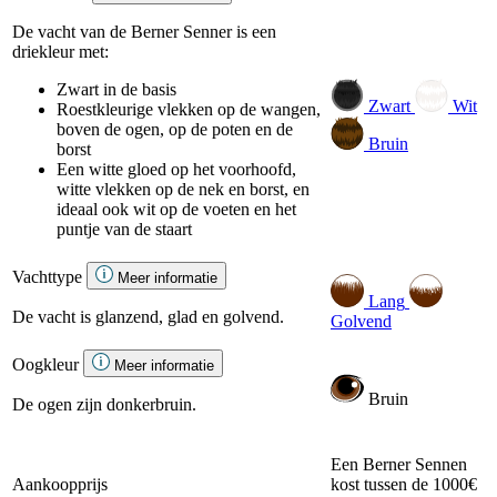
De vacht van de Berner Senner is een
driekleur met:
Zwart in de basis
Zwart
Wit
Roestkleurige vlekken op de wangen,
boven de ogen, op de poten en de
Bruin
borst
Een witte gloed op het voorhoofd,
witte vlekken op de nek en borst, en
ideaal ook wit op de voeten en het
puntje van de staart
Vachttype
Meer informatie
Lang
De vacht is glanzend, glad en golvend.
Golvend
Oogkleur
Meer informatie
Bruin
De ogen zijn donkerbruin.
Een Berner Sennen
Aankoopprijs
kost tussen de 1000€