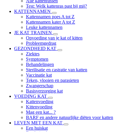
Alle kattenrassen
Test: Welk kattenras past bij mij?
KATTENNAMEN
Kattennamen poes A tot Z
Kattennamen kater A tot Z
Leuke kattennamen
JE KAT TRAINEN
Opvoeding van je kat of kitten
Probleemgedrag
GEZONDHEID KAT
Ziektes
Symptomen
Behandelingen
Sterilisatie en castratie van katten
Vaccinatie kat
Teken, vlooien en parasieten
Zwangerschap
Basisverzorging kat
VOEDING KAT
Kattenvoeding
Kittenvoeding
Mag een kat... ?
BARF en andere natuurlijke diëten voor katten
LEVEN MET EEN KAT
Een huiskat