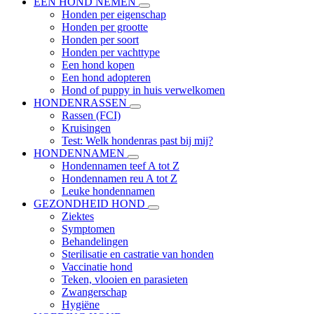
EEN HOND NEMEN
Honden per eigenschap
Honden per grootte
Honden per soort
Honden per vachttype
Een hond kopen
Een hond adopteren
Hond of puppy in huis verwelkomen
HONDENRASSEN
Rassen (FCI)
Kruisingen
Test: Welk hondenras past bij mij?
HONDENNAMEN
Hondennamen teef A tot Z
Hondennamen reu A tot Z
Leuke hondennamen
GEZONDHEID HOND
Ziektes
Symptomen
Behandelingen
Sterilisatie en castratie van honden
Vaccinatie hond
Teken, vlooien en parasieten
Zwangerschap
Hygiëne