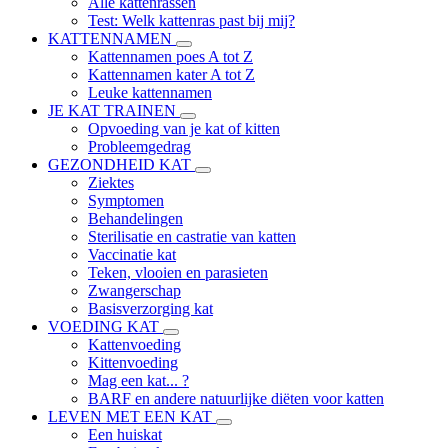
Alle kattenrassen
Test: Welk kattenras past bij mij?
KATTENNAMEN
Kattennamen poes A tot Z
Kattennamen kater A tot Z
Leuke kattennamen
JE KAT TRAINEN
Opvoeding van je kat of kitten
Probleemgedrag
GEZONDHEID KAT
Ziektes
Symptomen
Behandelingen
Sterilisatie en castratie van katten
Vaccinatie kat
Teken, vlooien en parasieten
Zwangerschap
Basisverzorging kat
VOEDING KAT
Kattenvoeding
Kittenvoeding
Mag een kat... ?
BARF en andere natuurlijke diëten voor katten
LEVEN MET EEN KAT
Een huiskat