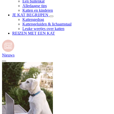
Een buitenkat
Alledaagse tips
Katten en kinderen
JE KAT BEGRIJPEN
Kattengedrag
Kattengeluiden & lichaamstaal
Leuke weetjes over katten
REIZEN MET EEN KAT
Nieuws