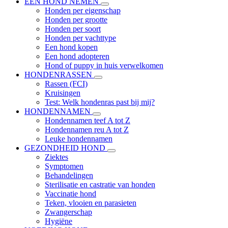
EEN HOND NEMEN
Honden per eigenschap
Honden per grootte
Honden per soort
Honden per vachttype
Een hond kopen
Een hond adopteren
Hond of puppy in huis verwelkomen
HONDENRASSEN
Rassen (FCI)
Kruisingen
Test: Welk hondenras past bij mij?
HONDENNAMEN
Hondennamen teef A tot Z
Hondennamen reu A tot Z
Leuke hondennamen
GEZONDHEID HOND
Ziektes
Symptomen
Behandelingen
Sterilisatie en castratie van honden
Vaccinatie hond
Teken, vlooien en parasieten
Zwangerschap
Hygiëne