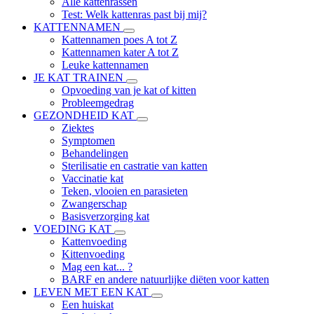
Alle kattenrassen
Test: Welk kattenras past bij mij?
KATTENNAMEN
Kattennamen poes A tot Z
Kattennamen kater A tot Z
Leuke kattennamen
JE KAT TRAINEN
Opvoeding van je kat of kitten
Probleemgedrag
GEZONDHEID KAT
Ziektes
Symptomen
Behandelingen
Sterilisatie en castratie van katten
Vaccinatie kat
Teken, vlooien en parasieten
Zwangerschap
Basisverzorging kat
VOEDING KAT
Kattenvoeding
Kittenvoeding
Mag een kat... ?
BARF en andere natuurlijke diëten voor katten
LEVEN MET EEN KAT
Een huiskat