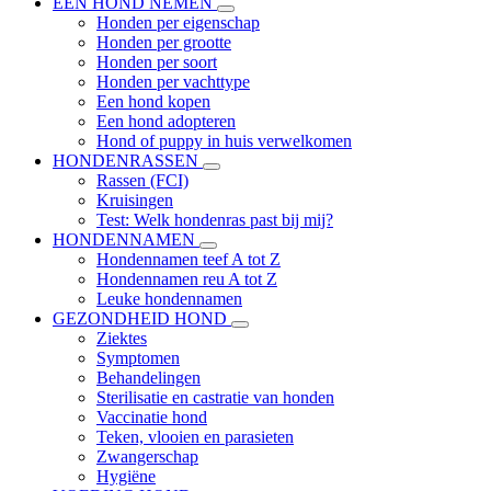
EEN HOND NEMEN
Honden per eigenschap
Honden per grootte
Honden per soort
Honden per vachttype
Een hond kopen
Een hond adopteren
Hond of puppy in huis verwelkomen
HONDENRASSEN
Rassen (FCI)
Kruisingen
Test: Welk hondenras past bij mij?
HONDENNAMEN
Hondennamen teef A tot Z
Hondennamen reu A tot Z
Leuke hondennamen
GEZONDHEID HOND
Ziektes
Symptomen
Behandelingen
Sterilisatie en castratie van honden
Vaccinatie hond
Teken, vlooien en parasieten
Zwangerschap
Hygiëne