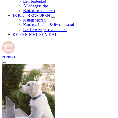
Een buitenkat
Alledaagse tips
Katten en kinderen
JE KAT BEGRIJPEN
Kattengedrag
Kattengeluiden & lichaamstaal
Leuke weetjes over katten
REIZEN MET EEN KAT
Nieuws