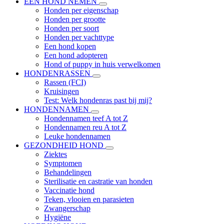
EEN HOND NEMEN
Honden per eigenschap
Honden per grootte
Honden per soort
Honden per vachttype
Een hond kopen
Een hond adopteren
Hond of puppy in huis verwelkomen
HONDENRASSEN
Rassen (FCI)
Kruisingen
Test: Welk hondenras past bij mij?
HONDENNAMEN
Hondennamen teef A tot Z
Hondennamen reu A tot Z
Leuke hondennamen
GEZONDHEID HOND
Ziektes
Symptomen
Behandelingen
Sterilisatie en castratie van honden
Vaccinatie hond
Teken, vlooien en parasieten
Zwangerschap
Hygiëne