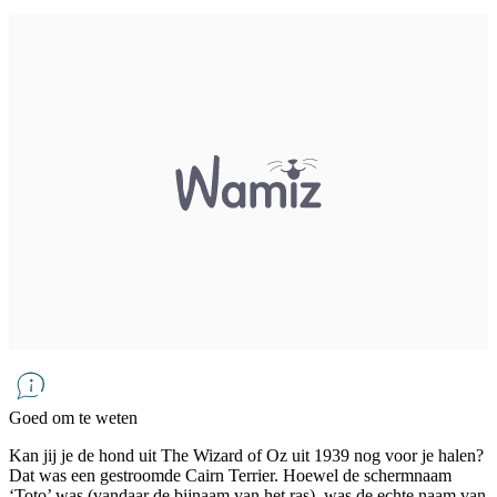
Goed om te weten
Kan jij je de hond uit The Wizard of Oz uit 1939 nog voor je halen?
Dat was een gestroomde Cairn Terrier. Hoewel de schermnaam
‘Toto’ was (vandaar de bijnaam van het ras), was de echte naam van