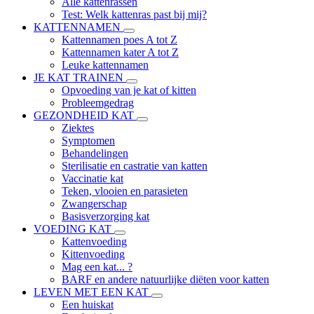
Alle kattenrassen
Test: Welk kattenras past bij mij?
KATTENNAMEN
Kattennamen poes A tot Z
Kattennamen kater A tot Z
Leuke kattennamen
JE KAT TRAINEN
Opvoeding van je kat of kitten
Probleemgedrag
GEZONDHEID KAT
Ziektes
Symptomen
Behandelingen
Sterilisatie en castratie van katten
Vaccinatie kat
Teken, vlooien en parasieten
Zwangerschap
Basisverzorging kat
VOEDING KAT
Kattenvoeding
Kittenvoeding
Mag een kat... ?
BARF en andere natuurlijke diëten voor katten
LEVEN MET EEN KAT
Een huiskat