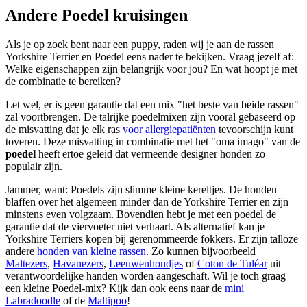
Andere Poedel kruisingen
Als je op zoek bent naar een puppy, raden wij je aan de rassen
Yorkshire Terrier en Poedel eens nader te bekijken. Vraag jezelf af:
Welke eigenschappen zijn belangrijk voor jou? En wat hoopt je met
de combinatie te bereiken?
Let wel, er is geen garantie dat een mix "het beste van beide rassen"
zal voortbrengen. De talrijke poedelmixen zijn vooral gebaseerd op
de misvatting dat je elk ras
voor allergiepatiënten
tevoorschijn kunt
toveren. Deze misvatting in combinatie met het "oma imago" van de
poedel
heeft ertoe geleid dat vermeende designer honden zo
populair zijn.
Jammer, want: Poedels zijn slimme kleine kereltjes. De honden
blaffen over het algemeen minder dan de Yorkshire Terrier en zijn
minstens even volgzaam. Bovendien hebt je met een poedel de
garantie dat de viervoeter niet verhaart. Als alternatief kan je
Yorkshire Terriers kopen bij gerenommeerde fokkers. Er zijn talloze
andere
honden van kleine rassen
. Zo kunnen bijvoorbeeld
Maltezers
,
Havanezers
,
Leeuwenhondjes
of
Coton de Tuléar
uit
verantwoordelijke handen worden aangeschaft. Wil je toch graag
een kleine Poedel-mix? Kijk dan ook eens naar de
mini
Labradoodle
of de
Maltipoo
!