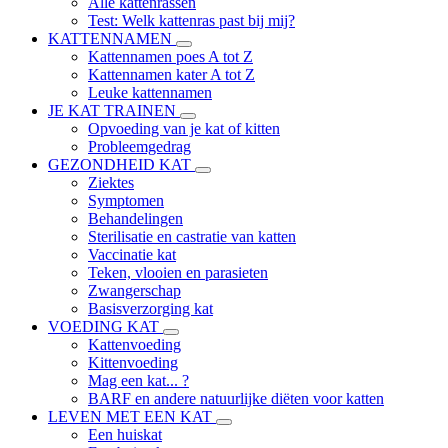
Alle kattenrassen
Test: Welk kattenras past bij mij?
KATTENNAMEN
Kattennamen poes A tot Z
Kattennamen kater A tot Z
Leuke kattennamen
JE KAT TRAINEN
Opvoeding van je kat of kitten
Probleemgedrag
GEZONDHEID KAT
Ziektes
Symptomen
Behandelingen
Sterilisatie en castratie van katten
Vaccinatie kat
Teken, vlooien en parasieten
Zwangerschap
Basisverzorging kat
VOEDING KAT
Kattenvoeding
Kittenvoeding
Mag een kat... ?
BARF en andere natuurlijke diëten voor katten
LEVEN MET EEN KAT
Een huiskat