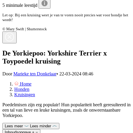
5 minimale leestijd
Let op: Bij een kruising weet je van te voren nooit precies wat voor hondje het
wordt!
© Mary Swift | Shutterstock
De Yorkiepoo: Yorkshire Terrier x
Toypoedel kruising
Door
Marieke ten Donkelaar
•
22-03-2024 08:46
Home
Honden
Kruisingen
Poedelmixen zijn erg populair! Hun populariteit heeft geresulteerd in
een tal van lieve en leuke kruisingen, zoals de onweerstaanbare
Yorkiepoo.
Lees meer
Lees minder
Inhoudsopgave
+
−