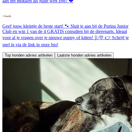
aan het mokken als jullie weg zijn? 💔
Geef jouw kleintje de beste start! 🐾 Sluit je aan bij de Purina Junior
Club en win 1 van de 4 GRATIS consulten bij de dierenarts. Ideaal
voor al je vragen over je nieuwe puppy of kitten! 🩺💛 👉 Schrijf je
snel in via de link in onze bio!
Top honden advies artikelen
Laatste honden advies artikelen