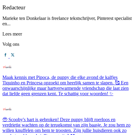
Redacteur
Marieke ten Donkelaar is freelance tekstschrijver, Pinterest specialist
en...
Lees meer
Volg ons
Maak kennis met Pipoca, de puppy die elke avond de kalfjes
Tiquinho en Princesa opzoekt om heerlijk samen te slapen. 🥰 Een
onwaarschijnlijke maar hartverwarmende vriendschap die laat zien
dat liefde geen grenzen kent. Te schattig voor woorden! ✨
🥹 Scooby's hart is gebroken! Deze puppy blijft roerloos en
verdrietig wachten op de terugkomst van zijn baasje. Je zou hem zo
willen knuffelen om hem te troosten. Zijn jullie huisdieren ook zo