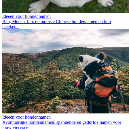
Ideeën voor hondennamen
Bao, Mei en Tao: de mooiste Chinese hondennamen en hun
betekenis
Ideeën voor hondennamen
Avontuurlijke hondennamen: spannende en gedurfde namen voor
jouw viervoeter