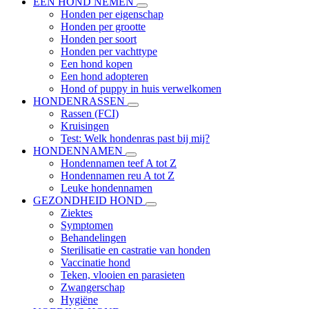
EEN HOND NEMEN
Honden per eigenschap
Honden per grootte
Honden per soort
Honden per vachttype
Een hond kopen
Een hond adopteren
Hond of puppy in huis verwelkomen
HONDENRASSEN
Rassen (FCI)
Kruisingen
Test: Welk hondenras past bij mij?
HONDENNAMEN
Hondennamen teef A tot Z
Hondennamen reu A tot Z
Leuke hondennamen
GEZONDHEID HOND
Ziektes
Symptomen
Behandelingen
Sterilisatie en castratie van honden
Vaccinatie hond
Teken, vlooien en parasieten
Zwangerschap
Hygiëne