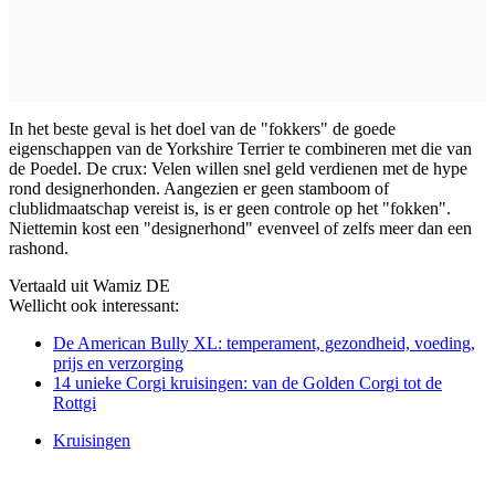
In het beste geval is het doel van de "fokkers" de goede
eigenschappen van de Yorkshire Terrier te combineren met die van
de Poedel. De crux: Velen willen snel geld verdienen met de hype
rond designerhonden. Aangezien er geen stamboom of
clublidmaatschap vereist is, is er geen controle op het "fokken".
Niettemin kost een "designerhond" evenveel of zelfs meer dan een
rashond.
Vertaald uit Wamiz DE
Wellicht ook interessant:
De American Bully XL: temperament, gezondheid, voeding,
prijs en verzorging
14 unieke Corgi kruisingen: van de Golden Corgi tot de
Rottgi
Kruisingen