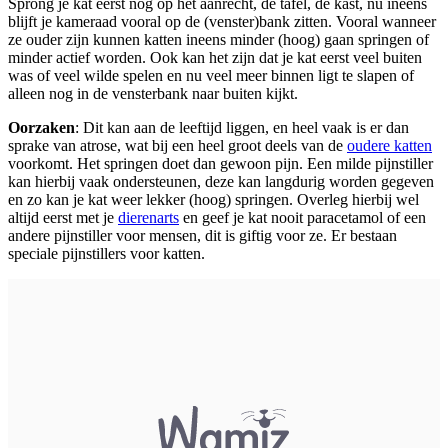
Sprong je kat eerst nog op het aanrecht, de tafel, de kast, nu ineens
blijft je kameraad vooral op de (venster)bank zitten. Vooral wanneer
ze ouder zijn kunnen katten ineens minder (hoog) gaan springen of
minder actief worden. Ook kan het zijn dat je kat eerst veel buiten
was of veel wilde spelen en nu veel meer binnen ligt te slapen of
alleen nog in de vensterbank naar buiten kijkt.
Oorzaken
: Dit kan aan de leeftijd liggen, en heel vaak is er dan
sprake van atrose, wat bij een heel groot deels van de
oudere katten
voorkomt. Het springen doet dan gewoon pijn. Een milde pijnstiller
kan hierbij vaak ondersteunen, deze kan langdurig worden gegeven
en zo kan je kat weer lekker (hoog) springen. Overleg hierbij wel
altijd eerst met je
dierenarts
en geef je kat nooit paracetamol of een
andere pijnstiller voor mensen, dit is giftig voor ze. Er bestaan
speciale pijnstillers voor katten.