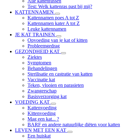
Alle kattenrassen
Test: Welk kattenras past bij mij?
KATTENNAMEN
Kattennamen poes A tot Z
Kattennamen kater A tot Z
Leuke kattennamen
JE KAT TRAINEN
Opvoeding van je kat of kitten
Probleemgedrag
GEZONDHEID KAT
Ziektes
Symptomen
Behandelingen
Sterilisatie en castratie van katten
Vaccinatie kat
Teken, vlooien en parasieten
Zwangerschap
Basisverzorging kat
VOEDING KAT
Kattenvoeding
Kittenvoeding
Mag een kat... ?
BARF en andere natuurlijke diëten voor katten
LEVEN MET EEN KAT
Een huiskat