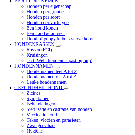
EEN HOND NEMEN
Honden per eigenschap
Honden per grootte
Honden per soort
Honden per vachttype
Een hond kopen
Een hond adopteren
Hond of puppy in huis verwelkomen
HONDENRASSEN
Rassen (FCI)
Kruisingen
Test: Welk hondenras past bij mij?
HONDENNAMEN
Hondennamen teef A tot Z
Hondennamen reu A tot Z
Leuke hondennamen
GEZONDHEID HOND
Ziektes
Symptomen
Behandelingen
Sterilisatie en castratie van honden
Vaccinatie hond
Teken, vlooien en parasieten
Zwangerschap
Hygiëne