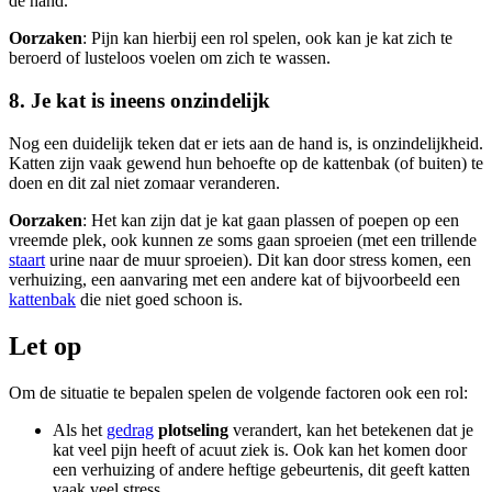
de hand.
Oorzaken
: Pijn kan hierbij een rol spelen, ook kan je kat zich te
beroerd of lusteloos voelen om zich te wassen.
8. Je kat is ineens onzindelijk
Nog een duidelijk teken dat er iets aan de hand is, is onzindelijkheid.
Katten zijn vaak gewend hun behoefte op de kattenbak (of buiten) te
doen en dit zal niet zomaar veranderen.
Oorzaken
: Het kan zijn dat je kat gaan plassen of poepen op een
vreemde plek, ook kunnen ze soms gaan sproeien (met een trillende
staart
urine naar de muur sproeien). Dit kan door stress komen, een
verhuizing, een aanvaring met een andere kat of bijvoorbeeld een
kattenbak
die niet goed schoon is.
Let op
Om de situatie te bepalen spelen de volgende factoren ook een rol:
Als het
gedrag
plotseling
verandert, kan het betekenen dat je
kat veel pijn heeft of acuut ziek is. Ook kan het komen door
een verhuizing of andere heftige gebeurtenis, dit geeft katten
vaak veel stress.