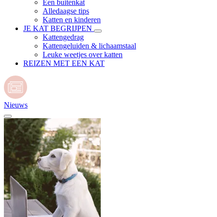
Een buitenkat
Alledaagse tips
Katten en kinderen
JE KAT BEGRIJPEN
Kattengedrag
Kattengeluiden & lichaamstaal
Leuke weetjes over katten
REIZEN MET EEN KAT
Nieuws