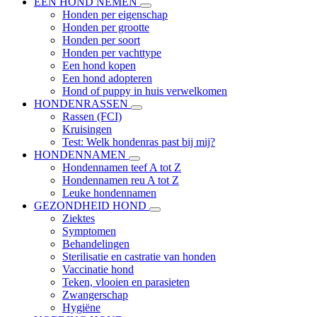
EEN HOND NEMEN
Honden per eigenschap
Honden per grootte
Honden per soort
Honden per vachttype
Een hond kopen
Een hond adopteren
Hond of puppy in huis verwelkomen
HONDENRASSEN
Rassen (FCI)
Kruisingen
Test: Welk hondenras past bij mij?
HONDENNAMEN
Hondennamen teef A tot Z
Hondennamen reu A tot Z
Leuke hondennamen
GEZONDHEID HOND
Ziektes
Symptomen
Behandelingen
Sterilisatie en castratie van honden
Vaccinatie hond
Teken, vlooien en parasieten
Zwangerschap
Hygiëne