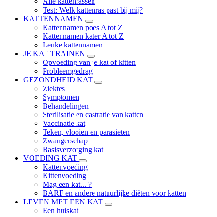
Alle kattenrassen
Test: Welk kattenras past bij mij?
KATTENNAMEN
Kattennamen poes A tot Z
Kattennamen kater A tot Z
Leuke kattennamen
JE KAT TRAINEN
Opvoeding van je kat of kitten
Probleemgedrag
GEZONDHEID KAT
Ziektes
Symptomen
Behandelingen
Sterilisatie en castratie van katten
Vaccinatie kat
Teken, vlooien en parasieten
Zwangerschap
Basisverzorging kat
VOEDING KAT
Kattenvoeding
Kittenvoeding
Mag een kat... ?
BARF en andere natuurlijke diëten voor katten
LEVEN MET EEN KAT
Een huiskat