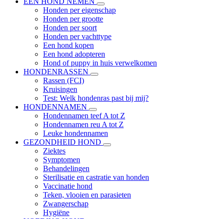
EEN HOND NEMEN
Honden per eigenschap
Honden per grootte
Honden per soort
Honden per vachttype
Een hond kopen
Een hond adopteren
Hond of puppy in huis verwelkomen
HONDENRASSEN
Rassen (FCI)
Kruisingen
Test: Welk hondenras past bij mij?
HONDENNAMEN
Hondennamen teef A tot Z
Hondennamen reu A tot Z
Leuke hondennamen
GEZONDHEID HOND
Ziektes
Symptomen
Behandelingen
Sterilisatie en castratie van honden
Vaccinatie hond
Teken, vlooien en parasieten
Zwangerschap
Hygiëne