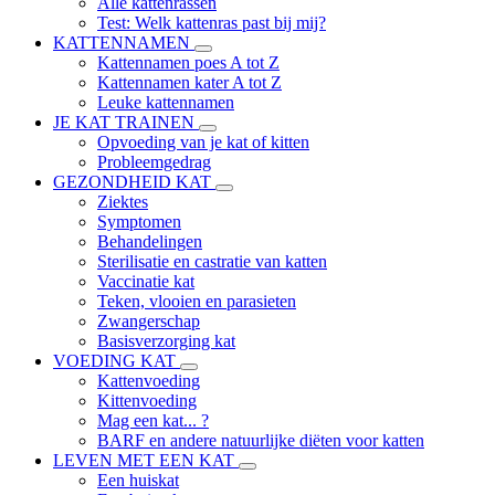
Alle kattenrassen
Test: Welk kattenras past bij mij?
KATTENNAMEN
Kattennamen poes A tot Z
Kattennamen kater A tot Z
Leuke kattennamen
JE KAT TRAINEN
Opvoeding van je kat of kitten
Probleemgedrag
GEZONDHEID KAT
Ziektes
Symptomen
Behandelingen
Sterilisatie en castratie van katten
Vaccinatie kat
Teken, vlooien en parasieten
Zwangerschap
Basisverzorging kat
VOEDING KAT
Kattenvoeding
Kittenvoeding
Mag een kat... ?
BARF en andere natuurlijke diëten voor katten
LEVEN MET EEN KAT
Een huiskat