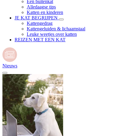
Een buitenkat
Alledaagse tips
Katten en kinderen
JE KAT BEGRIJPEN
Kattengedrag
Kattengeluiden & lichaamstaal
Leuke weetjes over katten
REIZEN MET EEN KAT
Nieuws