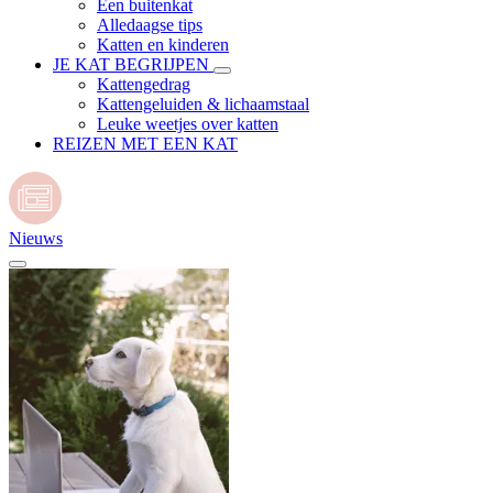
Een buitenkat
Alledaagse tips
Katten en kinderen
JE KAT BEGRIJPEN
Kattengedrag
Kattengeluiden & lichaamstaal
Leuke weetjes over katten
REIZEN MET EEN KAT
Nieuws