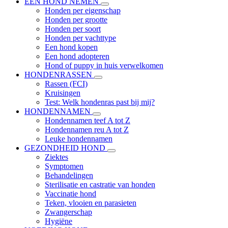
EEN HOND NEMEN
Honden per eigenschap
Honden per grootte
Honden per soort
Honden per vachttype
Een hond kopen
Een hond adopteren
Hond of puppy in huis verwelkomen
HONDENRASSEN
Rassen (FCI)
Kruisingen
Test: Welk hondenras past bij mij?
HONDENNAMEN
Hondennamen teef A tot Z
Hondennamen reu A tot Z
Leuke hondennamen
GEZONDHEID HOND
Ziektes
Symptomen
Behandelingen
Sterilisatie en castratie van honden
Vaccinatie hond
Teken, vlooien en parasieten
Zwangerschap
Hygiëne