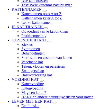
Alle kattenrassen
Test: Welk kattenras past bij mij?
KATTENNAMEN
Kattennamen poes A tot Z
Kattennamen kater A tot Z
Leuke kattennamen
JE KAT TRAINEN
Opvoeding van je kat of kitten
Probleemgedrag
GEZONDHEID KAT
Ziektes
Symptomen
Behandelingen
Sterilisatie en castratie van katten
Vaccinatie kat
Teken, vlooien en parasieten
Zwangerschap
Basisverzorging kat
VOEDING KAT
Kattenvoeding
Kittenvoeding
Mag een kat... ?
BARF en andere natuurlijke diëten voor katten
LEVEN MET EEN KAT
Een huiskat