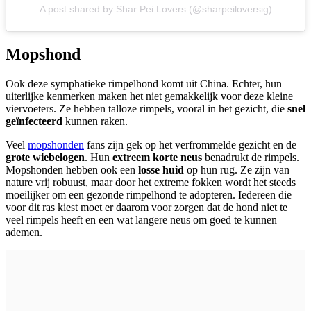
A post shared by Shar Pei Lovers (@sharpeiloversig)
Mopshond
Ook deze symphatieke rimpelhond komt uit China. Echter, hun
uiterlijke kenmerken maken het niet gemakkelijk voor deze kleine
viervoeters. Ze hebben talloze rimpels, vooral in het gezicht, die
snel
geïnfecteerd
kunnen
raken.
Veel
mopshonden
fans zijn gek op het verfrommelde gezicht en de
grote wiebelogen
. Hun
extreem korte neus
benadrukt de rimpels.
Mopshonden hebben ook een
losse huid
op hun rug. Ze zijn van
nature vrij robuust, maar door het extreme fokken wordt het steeds
moeilijker om een gezonde rimpelhond te adopteren. Iedereen die
voor dit ras kiest moet er daarom voor zorgen dat de hond niet te
veel rimpels heeft en een wat langere neus om goed te kunnen
ademen.