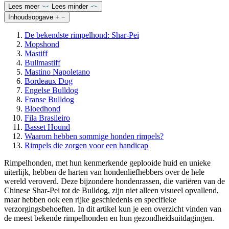
Lees meer
Lees minder
Inhoudsopgave
+
−
De bekendste rimpelhond: Shar-Pei
Mopshond
Mastiff
Bullmastiff
Mastino Napoletano
Bordeaux Dog
Engelse Bulldog
Franse Bulldog
Bloedhond
Fila Brasileiro
Basset Hound
Waarom hebben sommige honden rimpels?
Rimpels die zorgen voor een handicap
Rimpelhonden, met hun kenmerkende geplooide huid en unieke
uiterlijk, hebben de harten van hondenliefhebbers over de hele
wereld veroverd. Deze bijzondere hondenrassen, die variëren van de
Chinese Shar-Pei tot de Bulldog, zijn niet alleen visueel opvallend,
maar hebben ook een rijke geschiedenis en specifieke
verzorgingsbehoeften. In dit artikel kun je een overzicht vinden van
de meest bekende rimpelhonden en hun gezondheidsuitdagingen.