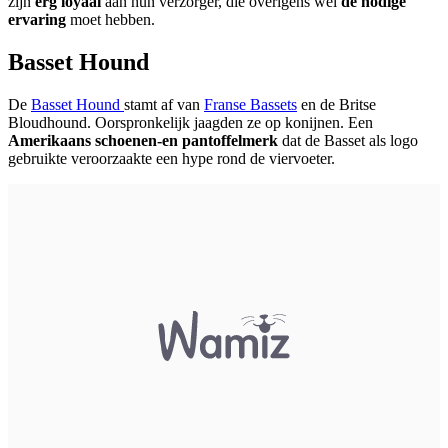
zijn
erg loyaal
aan hun verzorger, die overigens wel
de nodige
ervaring
moet hebben.
Basset Hound
De
Basset Hound
stamt af van
Franse Bassets
en de Britse
Bloudhound. Oorspronkelijk jaagden ze op konijnen. Een
Amerikaans schoenen-en pantoffelmerk
dat de Basset als logo
gebruikte veroorzaakte een hype rond de viervoeter.