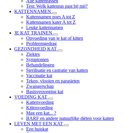
Alle kattenrassen
Test: Welk kattenras past bij mij?
KATTENNAMEN
Kattennamen poes A tot Z
Kattennamen kater A tot Z
Leuke kattennamen
JE KAT TRAINEN
Opvoeding van je kat of kitten
Probleemgedrag
GEZONDHEID KAT
Ziektes
Symptomen
Behandelingen
Sterilisatie en castratie van katten
Vaccinatie kat
Teken, vlooien en parasieten
Zwangerschap
Basisverzorging kat
VOEDING KAT
Kattenvoeding
Kittenvoeding
Mag een kat... ?
BARF en andere natuurlijke diëten voor katten
LEVEN MET EEN KAT
Een huiskat