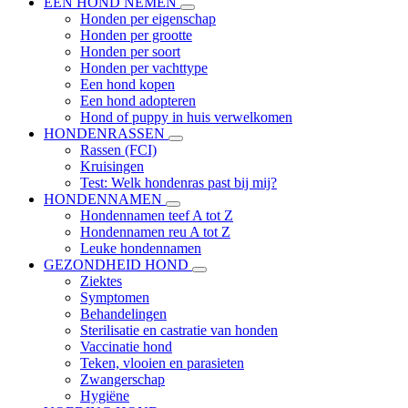
EEN HOND NEMEN
Honden per eigenschap
Honden per grootte
Honden per soort
Honden per vachttype
Een hond kopen
Een hond adopteren
Hond of puppy in huis verwelkomen
HONDENRASSEN
Rassen (FCI)
Kruisingen
Test: Welk hondenras past bij mij?
HONDENNAMEN
Hondennamen teef A tot Z
Hondennamen reu A tot Z
Leuke hondennamen
GEZONDHEID HOND
Ziektes
Symptomen
Behandelingen
Sterilisatie en castratie van honden
Vaccinatie hond
Teken, vlooien en parasieten
Zwangerschap
Hygiëne