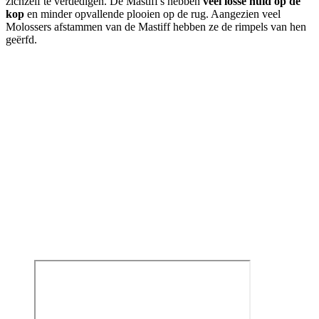
zichzelf te verdedigen. De Mastiff's hebben
veel losse huid op de
kop
en minder opvallende plooien op de rug. Aangezien veel
Molossers afstammen van de Mastiff hebben ze de rimpels van hen
geërfd.