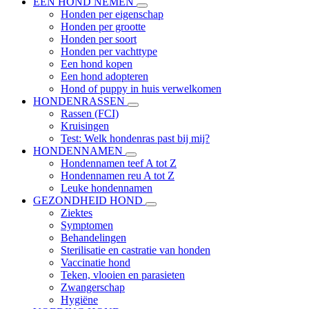
EEN HOND NEMEN
Honden per eigenschap
Honden per grootte
Honden per soort
Honden per vachttype
Een hond kopen
Een hond adopteren
Hond of puppy in huis verwelkomen
HONDENRASSEN
Rassen (FCI)
Kruisingen
Test: Welk hondenras past bij mij?
HONDENNAMEN
Hondennamen teef A tot Z
Hondennamen reu A tot Z
Leuke hondennamen
GEZONDHEID HOND
Ziektes
Symptomen
Behandelingen
Sterilisatie en castratie van honden
Vaccinatie hond
Teken, vlooien en parasieten
Zwangerschap
Hygiëne