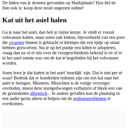
De kitten van je dromen gevonden op Marktplaats? Hoe lief de
foto ook is: koop deze nooit ongezien online!
Kat uit het asiel halen
Ga je naar het asiel, dan heb je ruime keuze. Je vindt er vooral
volwassen katten, maar soms ook kittens, bijvoorbeeld van een poes
die
zwanger
binnen is gebracht of kleintjes die een tijdje op straat
hebben gezworven. Sta je op het puntje een kitten te adopteren,
vraag dan na of er iets over de voorgeschiedenis bekend is en of er
in het asiel ruimte was om de kat te begeleiden bij het volwassen
worden.
Soms hoor je dat katten in het asiel 'moeilijk' zijn. Dat is niet per sé
waar! Bedenk dat er honderden redenen zijn om een kat naar het
asiel te brengen. Minstens. Misschien is de vorige verzorger
overleden, moest deze nootgedwongen verhuizen of bleek een van
de gezinsleden
allergisch
... In andere gevallen kan de plaatsing in
een ander gezin alleen al helpen om de
gedragsproblemen
te
overkomen.