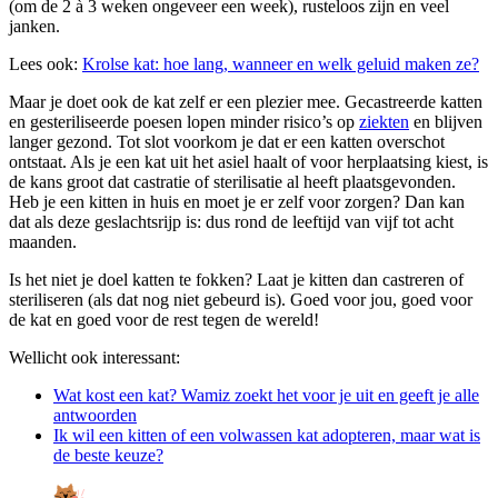
(om de 2 à 3 weken ongeveer een week), rusteloos zijn en veel
janken.
Lees ook:
Krolse kat: hoe lang, wanneer en welk geluid maken ze?
Maar je doet ook de kat zelf er een plezier mee. Gecastreerde katten
en gesteriliseerde poesen lopen minder risico’s op
ziekten
en blijven
langer gezond. Tot slot voorkom je dat er een katten overschot
ontstaat. Als je een kat uit het asiel haalt of voor herplaatsing kiest, is
de kans groot dat castratie of sterilisatie al heeft plaatsgevonden.
Heb je een kitten in huis en moet je er zelf voor zorgen? Dan kan
dat als deze geslachtsrijp is: dus rond de leeftijd van vijf tot acht
maanden.
Is het niet je doel katten te fokken? Laat je kitten dan castreren of
steriliseren (als dat nog niet gebeurd is). Goed voor jou, goed voor
de kat en goed voor de rest tegen de wereld!
Wellicht ook interessant:
Wat kost een kat? Wamiz zoekt het voor je uit en geeft je alle
antwoorden
Ik wil een kitten of een volwassen kat adopteren, maar wat is
de beste keuze?