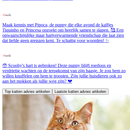
Maak kennis met Pipoca, de puppy die elke avond de kalfjes
Tiquinho en Princesa opzoekt om heerlijk samen te slapen. 🥰 Een
onwaarschijnlijke maar hartverwarmende vriendschap die laat zien
dat liefde geen grenzen kent. Te schattig voor woorden! ✨
🥹 Scooby's hart is gebroken! Deze puppy blijft roerloos en
verdrietig wachten op de terugkomst van zijn baasje. Je zou hem zo
willen knuffelen om hem te troosten. Zijn jullie huisdieren ook zo
aan het mokken als jullie weg zijn? 💔
Top katten advies artikelen
Laatste katten advies artikelen