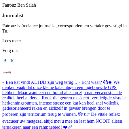
Faïrouz Ben Salah
Journalist
Faïrouz is freelance journalist, correspondent en vertaler gevestigd in
Tu...
Lees meer
Volg ons
« Een kat vindt ALTIJD zijn weg terug... » Echt waar? 🤔🔥 We
denken vaak dat onze kleine katachtigen een ingebouwde GPS
hebben. Maar wanneer een brand alles op zijn pad verwoest, is de
realiteit heel anders... Rook die geuren maskeert, vernietigde visuele
herkenningspunten, intense stress: een kat kan heel snel volledig
gedesoriënteerd raken en zichzelf in gevaar brengen door te
proberen zijn territorium terug te winnen. 😿 👉 De vitale reflex:
evacueer uw metgezel altijd met u mee en laat hem NOOIT alleen
terugkeren naar een rampgebied! ❤️‍🩹