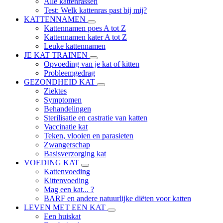
Alle kattenrassen
Test: Welk kattenras past bij mij?
KATTENNAMEN
Kattennamen poes A tot Z
Kattennamen kater A tot Z
Leuke kattennamen
JE KAT TRAINEN
Opvoeding van je kat of kitten
Probleemgedrag
GEZONDHEID KAT
Ziektes
Symptomen
Behandelingen
Sterilisatie en castratie van katten
Vaccinatie kat
Teken, vlooien en parasieten
Zwangerschap
Basisverzorging kat
VOEDING KAT
Kattenvoeding
Kittenvoeding
Mag een kat... ?
BARF en andere natuurlijke diëten voor katten
LEVEN MET EEN KAT
Een huiskat