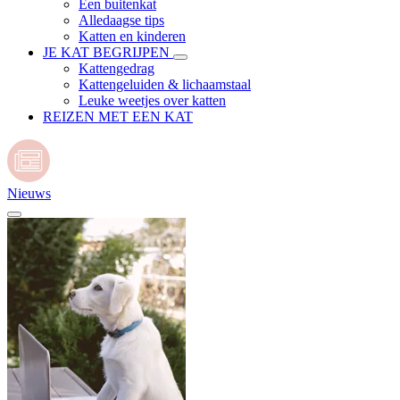
Een buitenkat
Alledaagse tips
Katten en kinderen
JE KAT BEGRIJPEN
Kattengedrag
Kattengeluiden & lichaamstaal
Leuke weetjes over katten
REIZEN MET EEN KAT
Nieuws