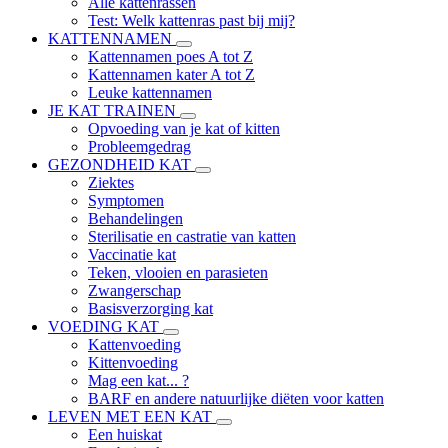
Alle kattenrassen
Test: Welk kattenras past bij mij?
KATTENNAMEN
Kattennamen poes A tot Z
Kattennamen kater A tot Z
Leuke kattennamen
JE KAT TRAINEN
Opvoeding van je kat of kitten
Probleemgedrag
GEZONDHEID KAT
Ziektes
Symptomen
Behandelingen
Sterilisatie en castratie van katten
Vaccinatie kat
Teken, vlooien en parasieten
Zwangerschap
Basisverzorging kat
VOEDING KAT
Kattenvoeding
Kittenvoeding
Mag een kat... ?
BARF en andere natuurlijke diëten voor katten
LEVEN MET EEN KAT
Een huiskat