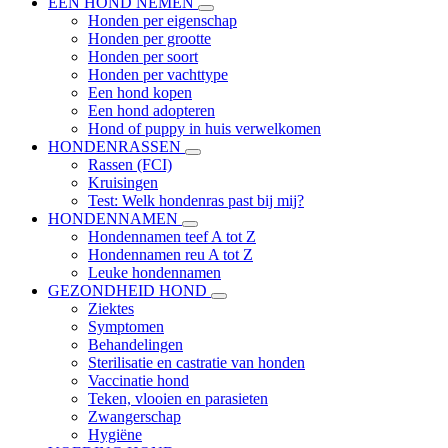
EEN HOND NEMEN
Honden per eigenschap
Honden per grootte
Honden per soort
Honden per vachttype
Een hond kopen
Een hond adopteren
Hond of puppy in huis verwelkomen
HONDENRASSEN
Rassen (FCI)
Kruisingen
Test: Welk hondenras past bij mij?
HONDENNAMEN
Hondennamen teef A tot Z
Hondennamen reu A tot Z
Leuke hondennamen
GEZONDHEID HOND
Ziektes
Symptomen
Behandelingen
Sterilisatie en castratie van honden
Vaccinatie hond
Teken, vlooien en parasieten
Zwangerschap
Hygiëne