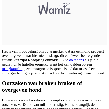
Het is van groot belang om op te merken dat als een hond probeert
over te geven maar hier niet in slaagt, dit een levensbedreigende
situatie kan zijn! Raadpleeg onmiddellijk je
dierenarts
als je dit
gedrag bij je huisdier opmerkt, want het kan duiden op een
maagkanteling
, een maagtorsie is spoedeisend dat meestal een
chirurgische ingreep vereist en schade kan aanbrengen aan je hond.
Oorzaken van
braken
braken of
overgeven hond
Braken is een veelvoorkomend symptoom bij honden met diverse
oorzaken, variërend van mild tot ernstig. Het is belangrijk de
oorzaak te achterhalen om je hond te kunnen helpen. Onder de