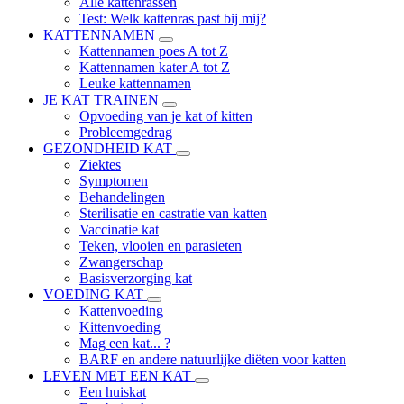
Alle kattenrassen
Test: Welk kattenras past bij mij?
KATTENNAMEN
Kattennamen poes A tot Z
Kattennamen kater A tot Z
Leuke kattennamen
JE KAT TRAINEN
Opvoeding van je kat of kitten
Probleemgedrag
GEZONDHEID KAT
Ziektes
Symptomen
Behandelingen
Sterilisatie en castratie van katten
Vaccinatie kat
Teken, vlooien en parasieten
Zwangerschap
Basisverzorging kat
VOEDING KAT
Kattenvoeding
Kittenvoeding
Mag een kat... ?
BARF en andere natuurlijke diëten voor katten
LEVEN MET EEN KAT
Een huiskat