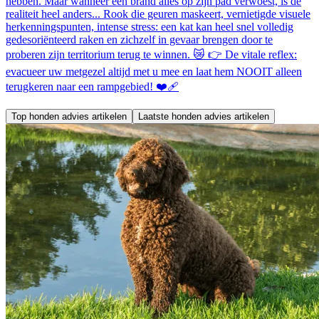
hebben. Maar wanneer een brand alles op zijn pad verwoest, is de
realiteit heel anders... Rook die geuren maskeert, vernietigde visuele
herkenningspunten, intense stress: een kat kan heel snel volledig
gedesoriënteerd raken en zichzelf in gevaar brengen door te
proberen zijn territorium terug te winnen. 😿 👉 De vitale reflex:
evacueer uw metgezel altijd met u mee en laat hem NOOIT alleen
terugkeren naar een rampgebied! ❤️‍🩹
Top honden advies artikelen
Laatste honden advies artikelen