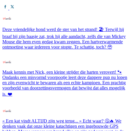
Deze vriendelijke hond werd de ster van het strand! 🏖️ Terwijl hij
braaf bij zijn baasje zat, trok hij alle aandacht, zelfs die van Mickey
Mouse die hem even gedag kwam zeggen. Een hartverwarmende
ontmoeting waar iedereen voor stopte. Te schattig, toch? 🥹
Maak kennis met Nick, een kleine strijder die harten verovert! 🐾
Ondanks een misvormd voorpootje leert deze dappere pup nu lopen
en zijn evenwicht te bewaren als een echte kampioen. Een prachtig
voorbeeld van doorzettingsvermogen dat bewijst dat alles mogelijk
is. ❤️
« Een kat vindt ALTIJD zijn weg terug... » Echt waar? 🤔🔥 We
denken vaak dat onze kleine katachtigen een ingebouwde GPS