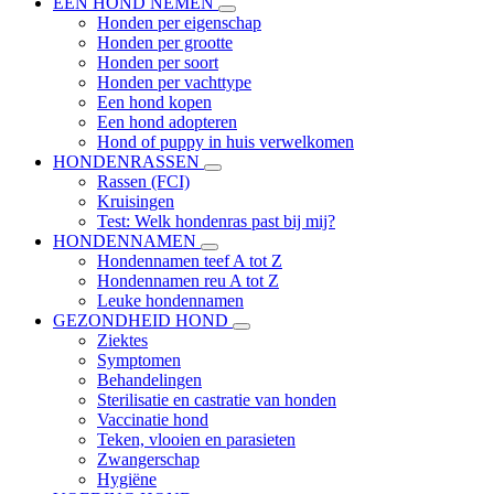
EEN HOND NEMEN
Honden per eigenschap
Honden per grootte
Honden per soort
Honden per vachttype
Een hond kopen
Een hond adopteren
Hond of puppy in huis verwelkomen
HONDENRASSEN
Rassen (FCI)
Kruisingen
Test: Welk hondenras past bij mij?
HONDENNAMEN
Hondennamen teef A tot Z
Hondennamen reu A tot Z
Leuke hondennamen
GEZONDHEID HOND
Ziektes
Symptomen
Behandelingen
Sterilisatie en castratie van honden
Vaccinatie hond
Teken, vlooien en parasieten
Zwangerschap
Hygiëne