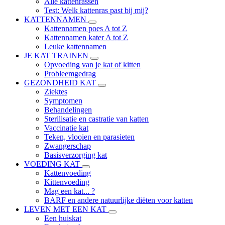
Alle kattenrassen
Test: Welk kattenras past bij mij?
KATTENNAMEN
Kattennamen poes A tot Z
Kattennamen kater A tot Z
Leuke kattennamen
JE KAT TRAINEN
Opvoeding van je kat of kitten
Probleemgedrag
GEZONDHEID KAT
Ziektes
Symptomen
Behandelingen
Sterilisatie en castratie van katten
Vaccinatie kat
Teken, vlooien en parasieten
Zwangerschap
Basisverzorging kat
VOEDING KAT
Kattenvoeding
Kittenvoeding
Mag een kat... ?
BARF en andere natuurlijke diëten voor katten
LEVEN MET EEN KAT
Een huiskat