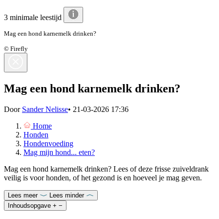
3 minimale leestijd
Mag een hond karnemelk drinken?
© Firefly
Mag een hond karnemelk drinken?
Door
Sander Nelisse
•
21-03-2026 17:36
Home
Honden
Hondenvoeding
Mag mijn hond... eten?
Mag een hond karnemelk drinken? Lees of deze frisse zuiveldrank
veilig is voor honden, of het gezond is en hoeveel je mag geven.
Lees meer
Lees minder
Inhoudsopgave
+
−