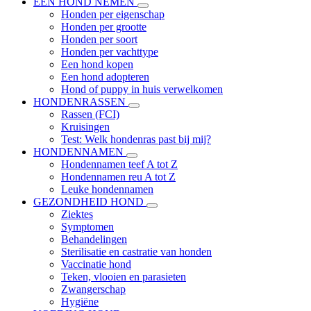
EEN HOND NEMEN
Honden per eigenschap
Honden per grootte
Honden per soort
Honden per vachttype
Een hond kopen
Een hond adopteren
Hond of puppy in huis verwelkomen
HONDENRASSEN
Rassen (FCI)
Kruisingen
Test: Welk hondenras past bij mij?
HONDENNAMEN
Hondennamen teef A tot Z
Hondennamen reu A tot Z
Leuke hondennamen
GEZONDHEID HOND
Ziektes
Symptomen
Behandelingen
Sterilisatie en castratie van honden
Vaccinatie hond
Teken, vlooien en parasieten
Zwangerschap
Hygiëne