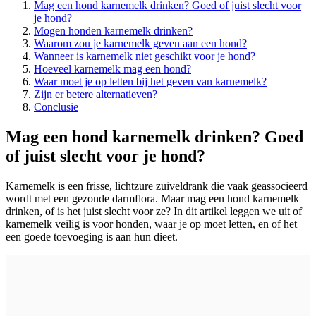
Mag een hond karnemelk drinken? Goed of juist slecht voor
je hond?
Mogen honden karnemelk drinken?
Waarom zou je karnemelk geven aan een hond?
Wanneer is karnemelk niet geschikt voor je hond?
Hoeveel karnemelk mag een hond?
Waar moet je op letten bij het geven van karnemelk?
Zijn er betere alternatieven?
Conclusie
Mag een hond karnemelk drinken? Goed
of juist slecht voor je hond?
Karnemelk is een frisse, lichtzure zuiveldrank die vaak geassocieerd
wordt met een gezonde darmflora. Maar mag een hond karnemelk
drinken, of is het juist slecht voor ze? In dit artikel leggen we uit of
karnemelk veilig is voor honden, waar je op moet letten, en of het
een goede toevoeging is aan hun dieet.