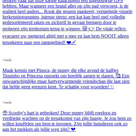
denken vaak dat onze kleine katachtigen een ingebouwde GPS
hebben. Maar wanneer een brand alles op zijn pad verwoest, is de
realiteit heel anders... Rook die geuren maskeert, vernietigde visuele
herkenningspunten, intense stress: een kat kan heel snel volledig
gedesoriënteerd raken en zichzelf in gevaar brengen door te
proberen zijn territorium terug te winnen. 😿 👉 De vitale reflex:
evacueer uw metgezel altijd met u mee en laat hem NOOIT alleen
terugkeren naar een rampgebied! ❤️‍🩹
Maak kennis met Pipoca, de puppy die elke avond de kalfjes
Tiquinho en Princesa opzoekt om heerlijk samen te slapen. 🥰 Een
onwaarschijnlijke maar hartverwarmende vriendschap die laat zien
dat liefde geen grenzen kent. Te schattig voor woorden! ✨
🥹 Scooby's hart is gebroken! Deze puppy blijft roerloos en
verdrietig wachten op de terugkomst van zijn baasje. Je zou hem zo
willen knuffelen om hem te troosten. Zijn jullie huisdieren ook zo
aan het mokken als jullie weg zijn? 💔