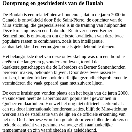
Oorsprong en geschiedenis van de Boulab
De
Boulab
is een relatief nieuw hondenras, dat in de jaren 2000 in
Canada is ontwikkeld door Éric Saint-Pierre, de oprichter van de
Mira-stichting, die gespecialiseerd is in de training van hulphonden.
Deze kruising tussen een Labrador Retriever en een Berner
Sennenhond is ontworpen om de beste kwaliteiten van deze twee
populaire rassen te combineren, zoals hun intelligentie,
aanhankelijkheid en vermogen om als geleidehond te dienen.
Het belangrijkste doel van deze ontwikkeling was om een hond te
creëren die langer en gezonder kon leven, terwijl de
karaktereigenschappen die de Labradors en Berner Sennenhonden
beroemd maken, behouden blijven. Door deze twee rassen te
kruisen, hoopten fokkers ook de erfelijke gezondheidsproblemen te
verminderen die vaak gepaard gaan met zuivere lijnen.
De eerste kruisingen vonden plaats aan het begin van de jaren 2000,
en sindsdien heeft de Labernois aan populariteit gewonnen in
Québec en daarbuiten. Hoewel het nog niet officieel is erkend als
een ras door internationale hondorganisaties, blijft de Mira-stichting
werken aan de stabilisatie van de lijn en de officiële erkenning van
het ras. De Labernese wordt nu gefokt door verschillende fokkers en
trekt de aandacht van gezinnen vanwege zijn aanhankelijke
temperament en zijn vaardigheden als geleidehond.