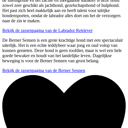
de intelligentie en het zachte en meegaande karakter is deze hond
zowel zeer geschikt als jachthond, gezelschapshond of hulphond.
Het past zich heel makkelijk aan en heeft talent voor talrijke
hondensporten, omdat de labrador alles doet om het de verzorgers
naar de zin te maken.
Bekijk de rassenpagina van de Labrador Retriever
De Berner Sennen is een grote krachtige hond met een spectaculair
uiterlijk. Het is een echte teddybeer waar jong en oud volop van
kunnen genieten. Deze hond is geen roofdier, maar is wel een hele
goede bewaker en houdt van het landelijke leven. Dagelijkse
beweging is voor de Berner Sennen van groot belang.
Bekijk de rassenpagina van de Berner Sennen