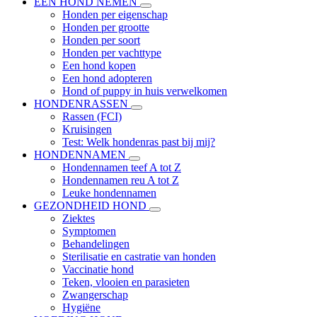
EEN HOND NEMEN
Honden per eigenschap
Honden per grootte
Honden per soort
Honden per vachttype
Een hond kopen
Een hond adopteren
Hond of puppy in huis verwelkomen
HONDENRASSEN
Rassen (FCI)
Kruisingen
Test: Welk hondenras past bij mij?
HONDENNAMEN
Hondennamen teef A tot Z
Hondennamen reu A tot Z
Leuke hondennamen
GEZONDHEID HOND
Ziektes
Symptomen
Behandelingen
Sterilisatie en castratie van honden
Vaccinatie hond
Teken, vlooien en parasieten
Zwangerschap
Hygiëne