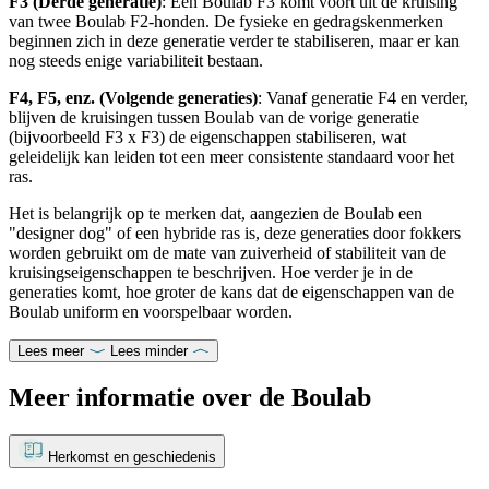
F3 (Derde generatie)
: Een
Boulab
F3 komt voort uit de kruising
van twee
Boulab
F2-honden. De fysieke en gedragskenmerken
beginnen zich in deze generatie verder te stabiliseren, maar er kan
nog steeds enige variabiliteit bestaan.
F4, F5, enz. (Volgende generaties)
: Vanaf generatie F4 en verder,
blijven de kruisingen tussen
Boulab
van de vorige generatie
(bijvoorbeeld F3 x F3) de eigenschappen stabiliseren, wat
geleidelijk kan leiden tot een meer consistente standaard voor het
ras.
Het is belangrijk op te merken dat, aangezien de
Boulab
een
"designer dog" of een hybride ras is, deze generaties door fokkers
worden gebruikt om de mate van zuiverheid of stabiliteit van de
kruisingseigenschappen te beschrijven. Hoe verder je in de
generaties komt, hoe groter de kans dat de eigenschappen van de
Boulab
uniform en voorspelbaar worden.
Lees meer
Lees minder
Meer informatie over de Boulab
Herkomst en geschiedenis