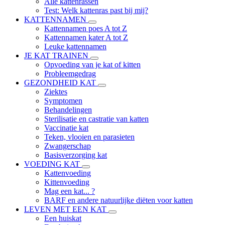
Alle kattenrassen
Test: Welk kattenras past bij mij?
KATTENNAMEN
Kattennamen poes A tot Z
Kattennamen kater A tot Z
Leuke kattennamen
JE KAT TRAINEN
Opvoeding van je kat of kitten
Probleemgedrag
GEZONDHEID KAT
Ziektes
Symptomen
Behandelingen
Sterilisatie en castratie van katten
Vaccinatie kat
Teken, vlooien en parasieten
Zwangerschap
Basisverzorging kat
VOEDING KAT
Kattenvoeding
Kittenvoeding
Mag een kat... ?
BARF en andere natuurlijke diëten voor katten
LEVEN MET EEN KAT
Een huiskat