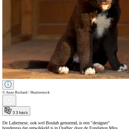
© Anne Richard / Shutterstock
3
3 foto's
De Labernese, ook wel Boulab genoemd, is een "designer"
hondenras dat ontwikkeld is in Québec door de Fondation Mira.