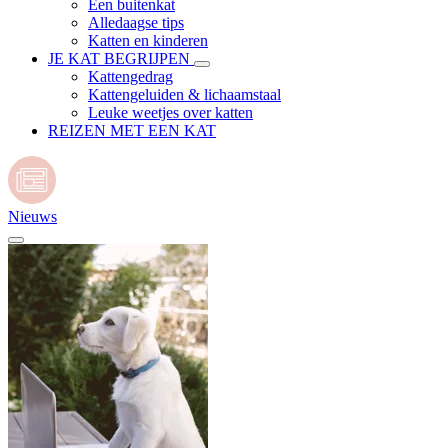
Een buitenkat
Alledaagse tips
Katten en kinderen
JE KAT BEGRIJPEN
Kattengedrag
Kattengeluiden & lichaamstaal
Leuke weetjes over katten
REIZEN MET EEN KAT
Nieuws