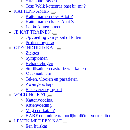
Alle kattenrassen
Test: Welk kattenras past bij mij?
KATTENNAMEN
Kattennamen poes A tot Z
Kattennamen kater A tot Z
Leuke kattennamen
JE KAT TRAINEN
Opvoeding van je kat of kitten
Probleemgedrag
GEZONDHEID KAT
Ziektes
Symptomen
Behandelingen
Sterilisatie en castratie van katten
Vaccinatie kat
Teken, vlooien en parasieten
Zwangerschap
Basisverzorging kat
VOEDING KAT
Kattenvoeding
Kittenvoeding
Mag een kat... ?
BARF en andere natuurlijke diëten voor katten
LEVEN MET EEN KAT
Een huiskat