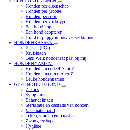
EEN HOND NEMEN
Honden per eigenschap
Honden per grootte
Honden per soort
Honden per vachttype
Een hond kopen
Een hond adopteren
Hond of puppy in huis verwelkomen
HONDENRASSEN
Rassen (FCI)
Kruisingen
Test: Welk hondenras past bij mij?
HONDENNAMEN
Hondennamen teef A tot Z
Hondennamen reu A tot Z
Leuke hondennamen
GEZONDHEID HOND
Ziektes
Symptomen
Behandelingen
Sterilisatie en castratie van honden
Vaccinatie hond
Teken, vlooien en parasieten
Zwangerschap
Hygiëne