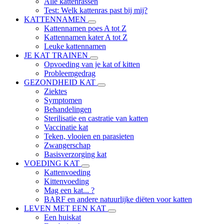
Alle kattenrassen
Test: Welk kattenras past bij mij?
KATTENNAMEN
Kattennamen poes A tot Z
Kattennamen kater A tot Z
Leuke kattennamen
JE KAT TRAINEN
Opvoeding van je kat of kitten
Probleemgedrag
GEZONDHEID KAT
Ziektes
Symptomen
Behandelingen
Sterilisatie en castratie van katten
Vaccinatie kat
Teken, vlooien en parasieten
Zwangerschap
Basisverzorging kat
VOEDING KAT
Kattenvoeding
Kittenvoeding
Mag een kat... ?
BARF en andere natuurlijke diëten voor katten
LEVEN MET EEN KAT
Een huiskat