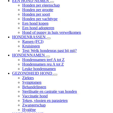
EEN HOND NEMEN
Honden per eigenschap
Honden per grootte
Honden per soort
Honden per vachttype
Een hond kopen
Een hond adopteren
Hond of puppy in huis verwelkomen
HONDENRASSEN
Rassen (FCI)
Kruisingen
Test: Welk hondenras past bij mij?
HONDENNAMEN
Hondennamen teef A tot Z
Hondennamen reu A tot Z
Leuke hondennamen
GEZONDHEID HOND
Ziektes
Symptomen
Behandelingen
Sterilisatie en castratie van honden
Vaccinatie hond
Teken, vlooien en parasieten
Zwangerschap
Hygiëne