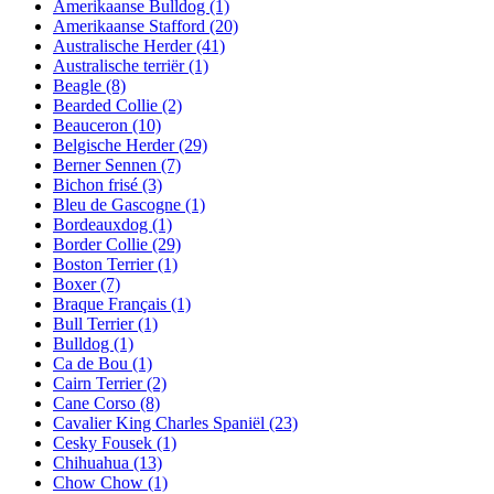
Amerikaanse Bulldog
(1)
Amerikaanse Stafford
(20)
Australische Herder
(41)
Australische terriër
(1)
Beagle
(8)
Bearded Collie
(2)
Beauceron
(10)
Belgische Herder
(29)
Berner Sennen
(7)
Bichon frisé
(3)
Bleu de Gascogne
(1)
Bordeauxdog
(1)
Border Collie
(29)
Boston Terrier
(1)
Boxer
(7)
Braque Français
(1)
Bull Terrier
(1)
Bulldog
(1)
Ca de Bou
(1)
Cairn Terrier
(2)
Cane Corso
(8)
Cavalier King Charles Spaniël
(23)
Cesky Fousek
(1)
Chihuahua
(13)
Chow Chow
(1)