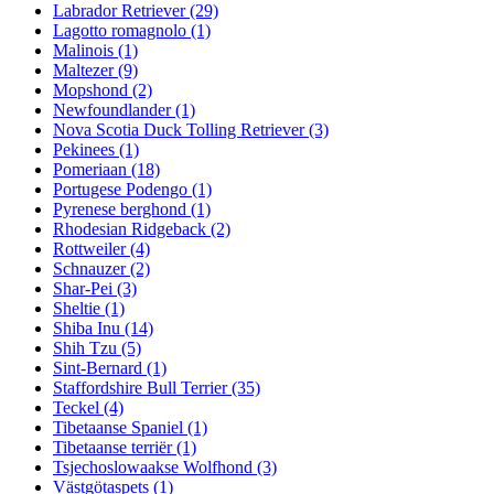
Labrador Retriever
(29)
Lagotto romagnolo
(1)
Malinois
(1)
Maltezer
(9)
Mopshond
(2)
Newfoundlander
(1)
Nova Scotia Duck Tolling Retriever
(3)
Pekinees
(1)
Pomeriaan
(18)
Portugese Podengo
(1)
Pyrenese berghond
(1)
Rhodesian Ridgeback
(2)
Rottweiler
(4)
Schnauzer
(2)
Shar-Pei
(3)
Sheltie
(1)
Shiba Inu
(14)
Shih Tzu
(5)
Sint-Bernard
(1)
Staffordshire Bull Terrier
(35)
Teckel
(4)
Tibetaanse Spaniel
(1)
Tibetaanse terriër
(1)
Tsjechoslowaakse Wolfhond
(3)
Västgötaspets
(1)