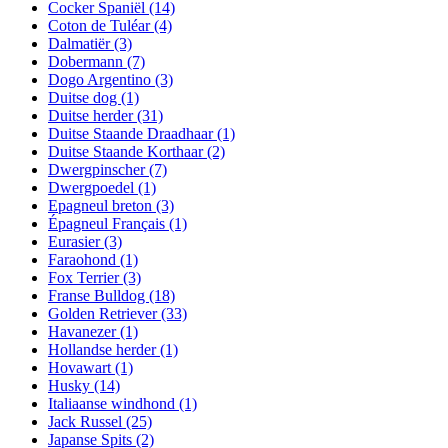
Cocker Spaniël
(14)
Coton de Tuléar
(4)
Dalmatiër
(3)
Dobermann
(7)
Dogo Argentino
(3)
Duitse dog
(1)
Duitse herder
(31)
Duitse Staande Draadhaar
(1)
Duitse Staande Korthaar
(2)
Dwergpinscher
(7)
Dwergpoedel
(1)
Epagneul breton
(3)
Épagneul Français
(1)
Eurasier
(3)
Faraohond
(1)
Fox Terrier
(3)
Franse Bulldog
(18)
Golden Retriever
(33)
Havanezer
(1)
Hollandse herder
(1)
Hovawart
(1)
Husky
(14)
Italiaanse windhond
(1)
Jack Russel
(25)
Japanse Spits
(2)