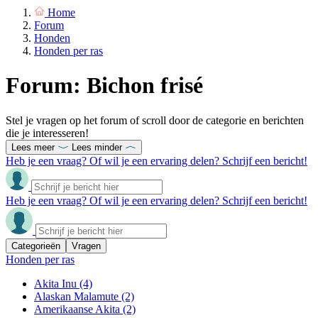
Home
Forum
Honden
Honden per ras
Forum: Bichon frisé
Stel je vragen op het forum of scroll door de categorie en berichten
die je interesseren!
Lees meer
Lees minder
Heb je een vraag? Of wil je een ervaring delen? Schrijf een bericht!
Heb je een vraag? Of wil je een ervaring delen? Schrijf een bericht!
Categorieën
Vragen
Honden per ras
Akita Inu
(4)
Alaskan Malamute
(2)
Amerikaanse Akita
(2)