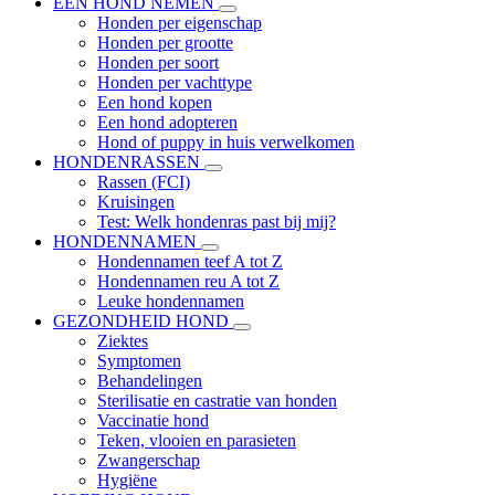
EEN HOND NEMEN
Honden per eigenschap
Honden per grootte
Honden per soort
Honden per vachttype
Een hond kopen
Een hond adopteren
Hond of puppy in huis verwelkomen
HONDENRASSEN
Rassen (FCI)
Kruisingen
Test: Welk hondenras past bij mij?
HONDENNAMEN
Hondennamen teef A tot Z
Hondennamen reu A tot Z
Leuke hondennamen
GEZONDHEID HOND
Ziektes
Symptomen
Behandelingen
Sterilisatie en castratie van honden
Vaccinatie hond
Teken, vlooien en parasieten
Zwangerschap
Hygiëne