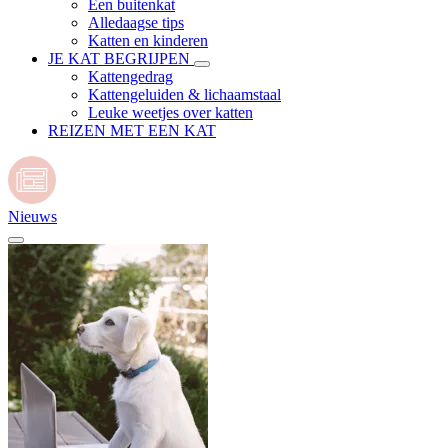
Een buitenkat
Alledaagse tips
Katten en kinderen
JE KAT BEGRIJPEN
Kattengedrag
Kattengeluiden & lichaamstaal
Leuke weetjes over katten
REIZEN MET EEN KAT
Nieuws