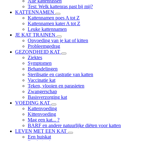
Alle kattenrassen
Test: Welk kattenras past bij mij?
KATTENNAMEN
Kattennamen poes A tot Z
Kattennamen kater A tot Z
Leuke kattennamen
JE KAT TRAINEN
Opvoeding van je kat of kitten
Probleemgedrag
GEZONDHEID KAT
Ziektes
Symptomen
Behandelingen
Sterilisatie en castratie van katten
Vaccinatie kat
Teken, vlooien en parasieten
Zwangerschap
Basisverzorging kat
VOEDING KAT
Kattenvoeding
Kittenvoeding
Mag een kat... ?
BARF en andere natuurlijke diëten voor katten
LEVEN MET EEN KAT
Een huiskat