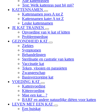
Alle kattenrassen
Test: Welk kattenras past bij mij?
KATTENNAMEN
Kattennamen poes A tot Z
Kattennamen kater A tot Z
Leuke kattennamen
JE KAT TRAINEN
Opvoeding van je kat of kitten
Probleemgedrag
GEZONDHEID KAT
Ziektes
Symptomen
Behandelingen
Sterilisatie en castratie van katten
Vaccinatie kat
Teken, vlooien en parasieten
Zwangerschap
Basisverzorging kat
VOEDING KAT
Kattenvoeding
Kittenvoeding
Mag een kat... ?
BARF en andere natuurlijke diëten voor katten
LEVEN MET EEN KAT
Een huiskat