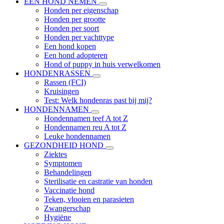
EEN HOND NEMEN
Honden per eigenschap
Honden per grootte
Honden per soort
Honden per vachttype
Een hond kopen
Een hond adopteren
Hond of puppy in huis verwelkomen
HONDENRASSEN
Rassen (FCI)
Kruisingen
Test: Welk hondenras past bij mij?
HONDENNAMEN
Hondennamen teef A tot Z
Hondennamen reu A tot Z
Leuke hondennamen
GEZONDHEID HOND
Ziektes
Symptomen
Behandelingen
Sterilisatie en castratie van honden
Vaccinatie hond
Teken, vlooien en parasieten
Zwangerschap
Hygiëne