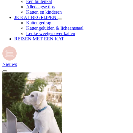
Een buitenkat
Alledaagse tips
Katten en kinderen
JE KAT BEGRIJPEN
Kattengedrag
Kattengeluiden & lichaamstaal
Leuke weetjes over katten
REIZEN MET EEN KAT
Nieuws