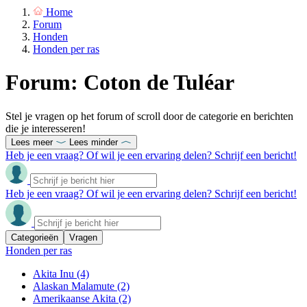
Home
Forum
Honden
Honden per ras
Forum: Coton de Tuléar
Stel je vragen op het forum of scroll door de categorie en berichten
die je interesseren!
Lees meer
Lees minder
Heb je een vraag? Of wil je een ervaring delen? Schrijf een bericht!
Heb je een vraag? Of wil je een ervaring delen? Schrijf een bericht!
Categorieën
Vragen
Honden per ras
Akita Inu
(4)
Alaskan Malamute
(2)
Amerikaanse Akita
(2)