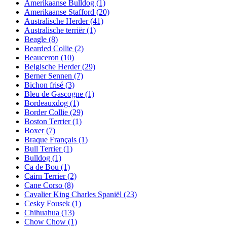
Amerikaanse Bulldog
(1)
Amerikaanse Stafford
(20)
Australische Herder
(41)
Australische terriër
(1)
Beagle
(8)
Bearded Collie
(2)
Beauceron
(10)
Belgische Herder
(29)
Berner Sennen
(7)
Bichon frisé
(3)
Bleu de Gascogne
(1)
Bordeauxdog
(1)
Border Collie
(29)
Boston Terrier
(1)
Boxer
(7)
Braque Français
(1)
Bull Terrier
(1)
Bulldog
(1)
Ca de Bou
(1)
Cairn Terrier
(2)
Cane Corso
(8)
Cavalier King Charles Spaniël
(23)
Cesky Fousek
(1)
Chihuahua
(13)
Chow Chow
(1)