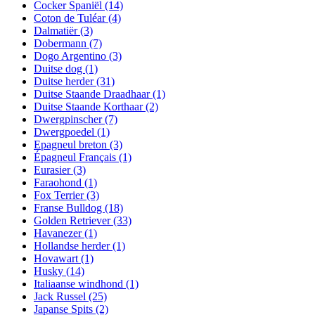
Cocker Spaniël
(14)
Coton de Tuléar
(4)
Dalmatiër
(3)
Dobermann
(7)
Dogo Argentino
(3)
Duitse dog
(1)
Duitse herder
(31)
Duitse Staande Draadhaar
(1)
Duitse Staande Korthaar
(2)
Dwergpinscher
(7)
Dwergpoedel
(1)
Epagneul breton
(3)
Épagneul Français
(1)
Eurasier
(3)
Faraohond
(1)
Fox Terrier
(3)
Franse Bulldog
(18)
Golden Retriever
(33)
Havanezer
(1)
Hollandse herder
(1)
Hovawart
(1)
Husky
(14)
Italiaanse windhond
(1)
Jack Russel
(25)
Japanse Spits
(2)