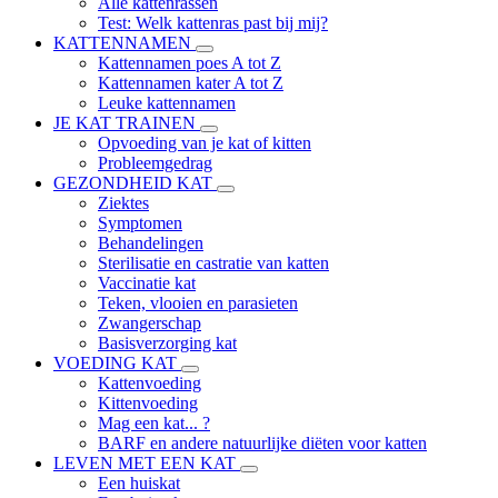
Alle kattenrassen
Test: Welk kattenras past bij mij?
KATTENNAMEN
Kattennamen poes A tot Z
Kattennamen kater A tot Z
Leuke kattennamen
JE KAT TRAINEN
Opvoeding van je kat of kitten
Probleemgedrag
GEZONDHEID KAT
Ziektes
Symptomen
Behandelingen
Sterilisatie en castratie van katten
Vaccinatie kat
Teken, vlooien en parasieten
Zwangerschap
Basisverzorging kat
VOEDING KAT
Kattenvoeding
Kittenvoeding
Mag een kat... ?
BARF en andere natuurlijke diëten voor katten
LEVEN MET EEN KAT
Een huiskat