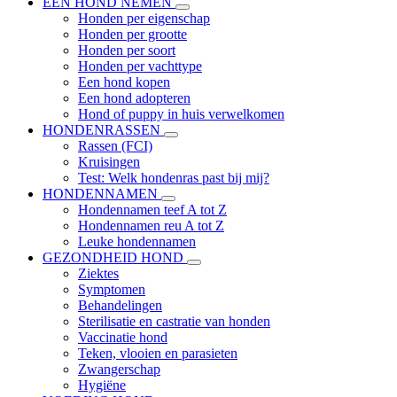
EEN HOND NEMEN
Honden per eigenschap
Honden per grootte
Honden per soort
Honden per vachttype
Een hond kopen
Een hond adopteren
Hond of puppy in huis verwelkomen
HONDENRASSEN
Rassen (FCI)
Kruisingen
Test: Welk hondenras past bij mij?
HONDENNAMEN
Hondennamen teef A tot Z
Hondennamen reu A tot Z
Leuke hondennamen
GEZONDHEID HOND
Ziektes
Symptomen
Behandelingen
Sterilisatie en castratie van honden
Vaccinatie hond
Teken, vlooien en parasieten
Zwangerschap
Hygiëne