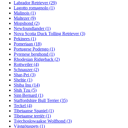
Labrador Retriever
(29)
Lagotto romagnolo
(1)
Malinois
(1)
Maltezer
(9)
Mopshond
(2)
Newfoundlander
(1)
Nova Scotia Duck Tolling Retriever
(3)
Pekinees
(1)
Pomeriaan
(18)
Portugese Podengo
(1)
Pyrenese berghond
(1)
Rhodesian Ridgeback
(2)
Rottweiler
(4)
Schnauzer
(2)
Shar-Pei
(3)
Sheltie
(1)
Shiba Inu
(14)
Shih Tzu
(5)
Sint-Bernard
(1)
Staffordshire Bull Terrier
(35)
Teckel
(4)
Tibetaanse Spaniel
(1)
Tibetaanse terriër
(1)
Tsjechoslowaakse Wolfhond
(3)
Västgötaspets
(1)