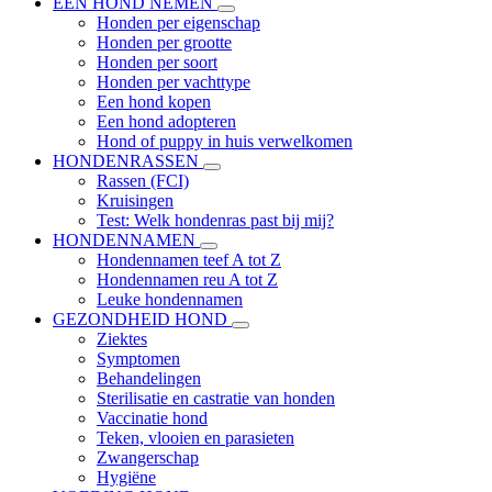
EEN HOND NEMEN
Honden per eigenschap
Honden per grootte
Honden per soort
Honden per vachttype
Een hond kopen
Een hond adopteren
Hond of puppy in huis verwelkomen
HONDENRASSEN
Rassen (FCI)
Kruisingen
Test: Welk hondenras past bij mij?
HONDENNAMEN
Hondennamen teef A tot Z
Hondennamen reu A tot Z
Leuke hondennamen
GEZONDHEID HOND
Ziektes
Symptomen
Behandelingen
Sterilisatie en castratie van honden
Vaccinatie hond
Teken, vlooien en parasieten
Zwangerschap
Hygiëne