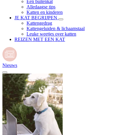
Een buitenkat
Alledaagse tips
Katten en kinderen
JE KAT BEGRIJPEN
Kattengedrag
Kattengeluiden & lichaamstaal
Leuke weetjes over katten
REIZEN MET EEN KAT
Nieuws