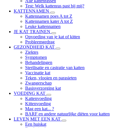
Alle kattenrassen
Test: Welk kattenras past bij mij?
KATTENNAMEN
Kattennamen poes A tot Z
Kattennamen kater A tot Z
Leuke kattennamen
JE KAT TRAINEN
Opvoeding van je kat of kitten
Probleemgedrag
GEZONDHEID KAT
Ziektes
Symptomen
Behandelingen
Sterilisatie en castratie van katten
Vaccinatie kat
Teken, vlooien en parasieten
Zwangerschap
Basisverzorging kat
VOEDING KAT
Kattenvoeding
Kittenvoeding
Mag een kat... ?
BARF en andere natuurlijke diëten voor katten
LEVEN MET EEN KAT
Een huiskat