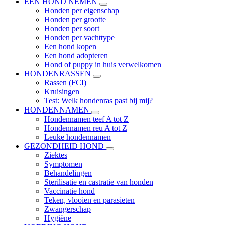
EEN HOND NEMEN
Honden per eigenschap
Honden per grootte
Honden per soort
Honden per vachttype
Een hond kopen
Een hond adopteren
Hond of puppy in huis verwelkomen
HONDENRASSEN
Rassen (FCI)
Kruisingen
Test: Welk hondenras past bij mij?
HONDENNAMEN
Hondennamen teef A tot Z
Hondennamen reu A tot Z
Leuke hondennamen
GEZONDHEID HOND
Ziektes
Symptomen
Behandelingen
Sterilisatie en castratie van honden
Vaccinatie hond
Teken, vlooien en parasieten
Zwangerschap
Hygiëne