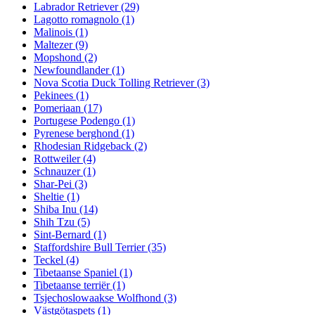
Labrador Retriever
(29)
Lagotto romagnolo
(1)
Malinois
(1)
Maltezer
(9)
Mopshond
(2)
Newfoundlander
(1)
Nova Scotia Duck Tolling Retriever
(3)
Pekinees
(1)
Pomeriaan
(17)
Portugese Podengo
(1)
Pyrenese berghond
(1)
Rhodesian Ridgeback
(2)
Rottweiler
(4)
Schnauzer
(1)
Shar-Pei
(3)
Sheltie
(1)
Shiba Inu
(14)
Shih Tzu
(5)
Sint-Bernard
(1)
Staffordshire Bull Terrier
(35)
Teckel
(4)
Tibetaanse Spaniel
(1)
Tibetaanse terriër
(1)
Tsjechoslowaakse Wolfhond
(3)
Västgötaspets
(1)