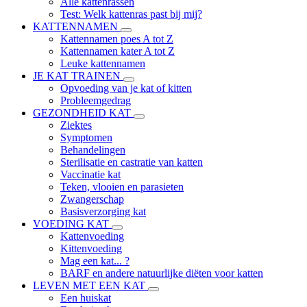
Alle kattenrassen
Test: Welk kattenras past bij mij?
KATTENNAMEN
Kattennamen poes A tot Z
Kattennamen kater A tot Z
Leuke kattennamen
JE KAT TRAINEN
Opvoeding van je kat of kitten
Probleemgedrag
GEZONDHEID KAT
Ziektes
Symptomen
Behandelingen
Sterilisatie en castratie van katten
Vaccinatie kat
Teken, vlooien en parasieten
Zwangerschap
Basisverzorging kat
VOEDING KAT
Kattenvoeding
Kittenvoeding
Mag een kat... ?
BARF en andere natuurlijke diëten voor katten
LEVEN MET EEN KAT
Een huiskat