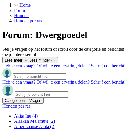
Home
Forum
Honden
Honden per ras
Forum: Dwergpoedel
Stel je vragen op het forum of scroll door de categorie en berichten
die je interesseren!
Lees meer
Lees minder
Heb je een vraag? Of wil je een ervaring delen? Schrijf een bericht!
Heb je een vraag? Of wil je een ervaring delen? Schrijf een bericht!
Categorieën
Vragen
Honden per ras
Akita Inu
(4)
Alaskan Malamute
(2)
Amerikaanse Akita
(2)