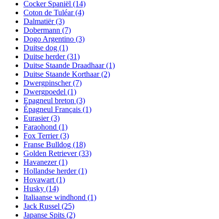
Cocker Spaniël
(14)
Coton de Tuléar
(4)
Dalmatiër
(3)
Dobermann
(7)
Dogo Argentino
(3)
Duitse dog
(1)
Duitse herder
(31)
Duitse Staande Draadhaar
(1)
Duitse Staande Korthaar
(2)
Dwergpinscher
(7)
Dwergpoedel
(1)
Epagneul breton
(3)
Épagneul Français
(1)
Eurasier
(3)
Faraohond
(1)
Fox Terrier
(3)
Franse Bulldog
(18)
Golden Retriever
(33)
Havanezer
(1)
Hollandse herder
(1)
Hovawart
(1)
Husky
(14)
Italiaanse windhond
(1)
Jack Russel
(25)
Japanse Spits
(2)