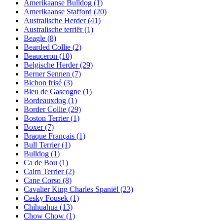
Amerikaanse Bulldog
(1)
Amerikaanse Stafford
(20)
Australische Herder
(41)
Australische terriër
(1)
Beagle
(8)
Bearded Collie
(2)
Beauceron
(10)
Belgische Herder
(29)
Berner Sennen
(7)
Bichon frisé
(3)
Bleu de Gascogne
(1)
Bordeauxdog
(1)
Border Collie
(29)
Boston Terrier
(1)
Boxer
(7)
Braque Français
(1)
Bull Terrier
(1)
Bulldog
(1)
Ca de Bou
(1)
Cairn Terrier
(2)
Cane Corso
(8)
Cavalier King Charles Spaniël
(23)
Cesky Fousek
(1)
Chihuahua
(13)
Chow Chow
(1)