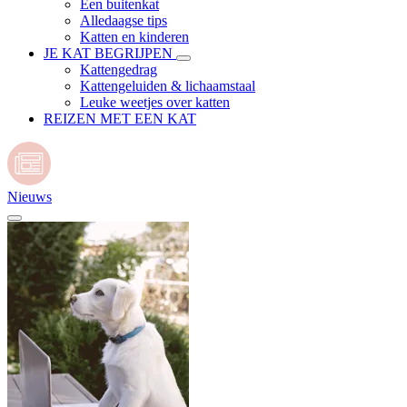
Een buitenkat
Alledaagse tips
Katten en kinderen
JE KAT BEGRIJPEN
Kattengedrag
Kattengeluiden & lichaamstaal
Leuke weetjes over katten
REIZEN MET EEN KAT
Nieuws