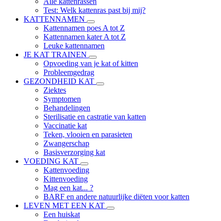
Alle kattenrassen
Test: Welk kattenras past bij mij?
KATTENNAMEN
Kattennamen poes A tot Z
Kattennamen kater A tot Z
Leuke kattennamen
JE KAT TRAINEN
Opvoeding van je kat of kitten
Probleemgedrag
GEZONDHEID KAT
Ziektes
Symptomen
Behandelingen
Sterilisatie en castratie van katten
Vaccinatie kat
Teken, vlooien en parasieten
Zwangerschap
Basisverzorging kat
VOEDING KAT
Kattenvoeding
Kittenvoeding
Mag een kat... ?
BARF en andere natuurlijke diëten voor katten
LEVEN MET EEN KAT
Een huiskat