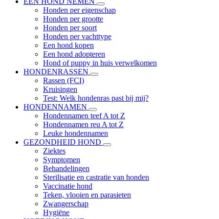
EEN HOND NEMEN
Honden per eigenschap
Honden per grootte
Honden per soort
Honden per vachttype
Een hond kopen
Een hond adopteren
Hond of puppy in huis verwelkomen
HONDENRASSEN
Rassen (FCI)
Kruisingen
Test: Welk hondenras past bij mij?
HONDENNAMEN
Hondennamen teef A tot Z
Hondennamen reu A tot Z
Leuke hondennamen
GEZONDHEID HOND
Ziektes
Symptomen
Behandelingen
Sterilisatie en castratie van honden
Vaccinatie hond
Teken, vlooien en parasieten
Zwangerschap
Hygiëne