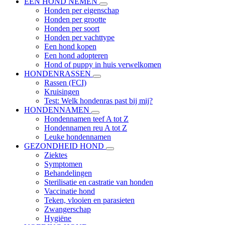
EEN HOND NEMEN
Honden per eigenschap
Honden per grootte
Honden per soort
Honden per vachttype
Een hond kopen
Een hond adopteren
Hond of puppy in huis verwelkomen
HONDENRASSEN
Rassen (FCI)
Kruisingen
Test: Welk hondenras past bij mij?
HONDENNAMEN
Hondennamen teef A tot Z
Hondennamen reu A tot Z
Leuke hondennamen
GEZONDHEID HOND
Ziektes
Symptomen
Behandelingen
Sterilisatie en castratie van honden
Vaccinatie hond
Teken, vlooien en parasieten
Zwangerschap
Hygiëne