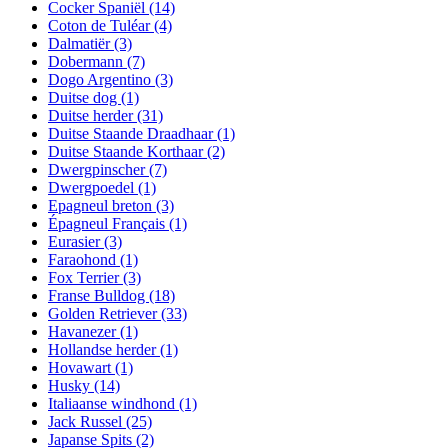
Cocker Spaniël
(14)
Coton de Tuléar
(4)
Dalmatiër
(3)
Dobermann
(7)
Dogo Argentino
(3)
Duitse dog
(1)
Duitse herder
(31)
Duitse Staande Draadhaar
(1)
Duitse Staande Korthaar
(2)
Dwergpinscher
(7)
Dwergpoedel
(1)
Epagneul breton
(3)
Épagneul Français
(1)
Eurasier
(3)
Faraohond
(1)
Fox Terrier
(3)
Franse Bulldog
(18)
Golden Retriever
(33)
Havanezer
(1)
Hollandse herder
(1)
Hovawart
(1)
Husky
(14)
Italiaanse windhond
(1)
Jack Russel
(25)
Japanse Spits
(2)