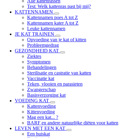
Alle kattenrassen
Test: Welk kattenras past bij mij?
KATTENNAMEN
Kattennamen poes A tot Z
Kattennamen kater A tot Z
Leuke kattennamen
JE KAT TRAINEN
Opvoeding van je kat of kitten
Probleemgedrag
GEZONDHEID KAT
Ziektes
Symptomen
Behandelingen
Sterilisatie en castratie van katten
Vaccinatie kat
Teken, vlooien en parasieten
Zwangerschap
Basisverzorging kat
VOEDING KAT
Kattenvoeding
Kittenvoeding
Mag een kat... ?
BARF en andere natuurlijke diëten voor katten
LEVEN MET EEN KAT
Een huiskat