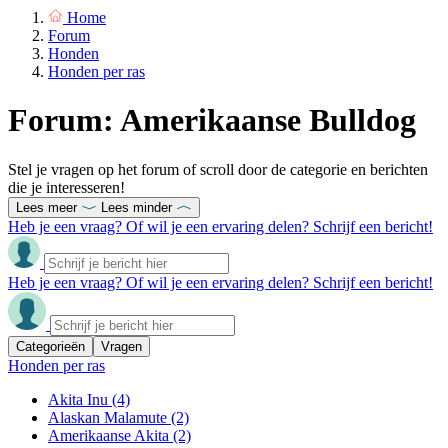
Home
Forum
Honden
Honden per ras
Forum: Amerikaanse Bulldog
Stel je vragen op het forum of scroll door de categorie en berichten
die je interesseren!
Lees meer
Lees minder
Heb je een vraag? Of wil je een ervaring delen? Schrijf een bericht!
Heb je een vraag? Of wil je een ervaring delen? Schrijf een bericht!
Categorieën
Vragen
Honden per ras
Akita Inu
(4)
Alaskan Malamute
(2)
Amerikaanse Akita
(2)