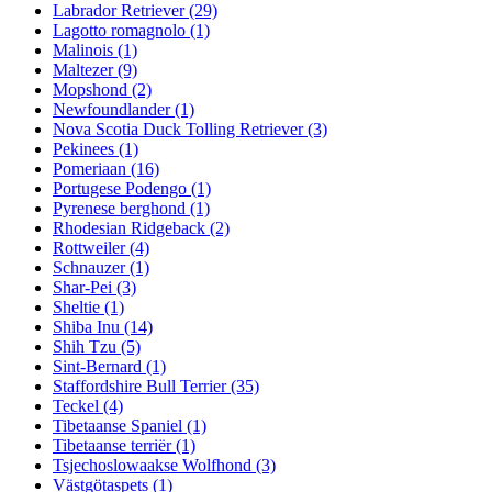
Labrador Retriever
(29)
Lagotto romagnolo
(1)
Malinois
(1)
Maltezer
(9)
Mopshond
(2)
Newfoundlander
(1)
Nova Scotia Duck Tolling Retriever
(3)
Pekinees
(1)
Pomeriaan
(16)
Portugese Podengo
(1)
Pyrenese berghond
(1)
Rhodesian Ridgeback
(2)
Rottweiler
(4)
Schnauzer
(1)
Shar-Pei
(3)
Sheltie
(1)
Shiba Inu
(14)
Shih Tzu
(5)
Sint-Bernard
(1)
Staffordshire Bull Terrier
(35)
Teckel
(4)
Tibetaanse Spaniel
(1)
Tibetaanse terriër
(1)
Tsjechoslowaakse Wolfhond
(3)
Västgötaspets
(1)