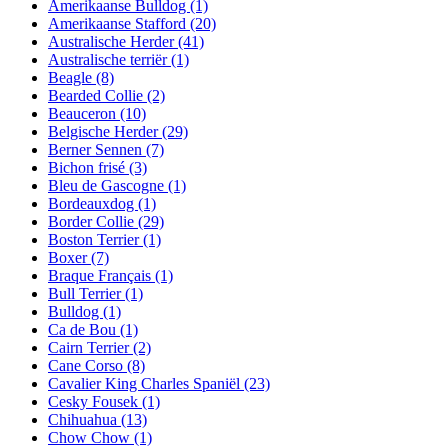
Amerikaanse Bulldog
(1)
Amerikaanse Stafford
(20)
Australische Herder
(41)
Australische terriër
(1)
Beagle
(8)
Bearded Collie
(2)
Beauceron
(10)
Belgische Herder
(29)
Berner Sennen
(7)
Bichon frisé
(3)
Bleu de Gascogne
(1)
Bordeauxdog
(1)
Border Collie
(29)
Boston Terrier
(1)
Boxer
(7)
Braque Français
(1)
Bull Terrier
(1)
Bulldog
(1)
Ca de Bou
(1)
Cairn Terrier
(2)
Cane Corso
(8)
Cavalier King Charles Spaniël
(23)
Cesky Fousek
(1)
Chihuahua
(13)
Chow Chow
(1)