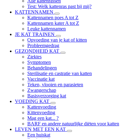
Alle kattenrassen
Test: Welk kattenras past bij mij?
KATTENNAMEN
Kattennamen poes A tot Z
Kattennamen kater A tot Z
Leuke kattennamen
JE KAT TRAINEN
Opvoeding van je kat of kitten
Probleemgedrag
GEZONDHEID KAT
Ziektes
Symptomen
Behandelingen
Sterilisatie en castratie van katten
Vaccinatie kat
Teken, vlooien en parasieten
Zwangerschap
Basisverzorging kat
VOEDING KAT
Kattenvoeding
Kittenvoeding
Mag een kat... ?
BARF en andere natuurlijke diëten voor katten
LEVEN MET EEN KAT
Een huiskat