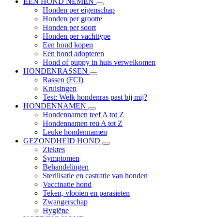
EEN HOND NEMEN
Honden per eigenschap
Honden per grootte
Honden per soort
Honden per vachttype
Een hond kopen
Een hond adopteren
Hond of puppy in huis verwelkomen
HONDENRASSEN
Rassen (FCI)
Kruisingen
Test: Welk hondenras past bij mij?
HONDENNAMEN
Hondennamen teef A tot Z
Hondennamen reu A tot Z
Leuke hondennamen
GEZONDHEID HOND
Ziektes
Symptomen
Behandelingen
Sterilisatie en castratie van honden
Vaccinatie hond
Teken, vlooien en parasieten
Zwangerschap
Hygiëne