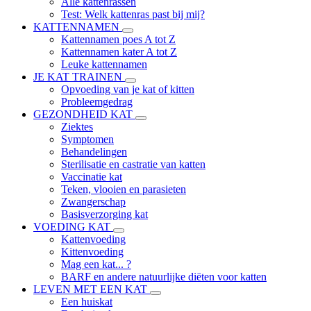
Alle kattenrassen
Test: Welk kattenras past bij mij?
KATTENNAMEN
Kattennamen poes A tot Z
Kattennamen kater A tot Z
Leuke kattennamen
JE KAT TRAINEN
Opvoeding van je kat of kitten
Probleemgedrag
GEZONDHEID KAT
Ziektes
Symptomen
Behandelingen
Sterilisatie en castratie van katten
Vaccinatie kat
Teken, vlooien en parasieten
Zwangerschap
Basisverzorging kat
VOEDING KAT
Kattenvoeding
Kittenvoeding
Mag een kat... ?
BARF en andere natuurlijke diëten voor katten
LEVEN MET EEN KAT
Een huiskat