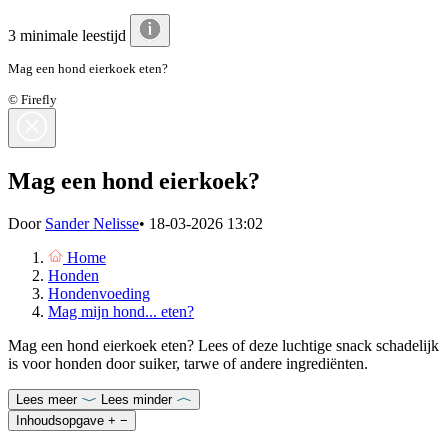
3 minimale leestijd
Mag een hond eierkoek eten?
© Firefly
Mag een hond eierkoek?
Door
Sander Nelisse
•
18-03-2026 13:02
Home
Honden
Hondenvoeding
Mag mijn hond... eten?
Mag een hond eierkoek eten? Lees of deze luchtige snack schadelijk
is voor honden door suiker, tarwe of andere ingrediënten.
Lees meer
Lees minder
Inhoudsopgave
+
−