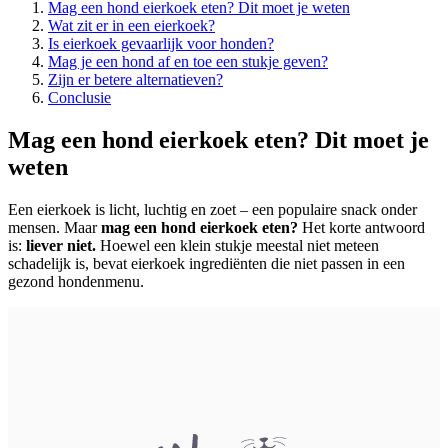
Mag een hond eierkoek eten? Dit moet je weten
Wat zit er in een eierkoek?
Is eierkoek gevaarlijk voor honden?
Mag je een hond af en toe een stukje geven?
Zijn er betere alternatieven?
Conclusie
Mag een hond eierkoek eten? Dit moet je
weten
Een eierkoek is licht, luchtig en zoet – een populaire snack onder
mensen. Maar
mag een hond eierkoek eten?
Het korte antwoord
is:
liever niet.
Hoewel een klein stukje meestal niet meteen
schadelijk is, bevat eierkoek ingrediënten die niet passen in een
gezond hondenmenu.