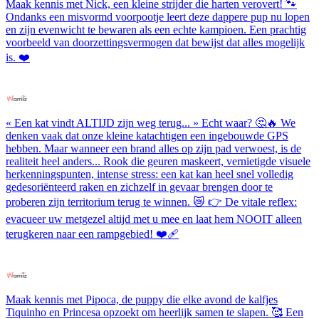
Maak kennis met Nick, een kleine strijder die harten verovert! 🐾
Ondanks een misvormd voorpootje leert deze dappere pup nu lopen
en zijn evenwicht te bewaren als een echte kampioen. Een prachtig
voorbeeld van doorzettingsvermogen dat bewijst dat alles mogelijk
is. ❤️
« Een kat vindt ALTIJD zijn weg terug... » Echt waar? 🤔🔥 We
denken vaak dat onze kleine katachtigen een ingebouwde GPS
hebben. Maar wanneer een brand alles op zijn pad verwoest, is de
realiteit heel anders... Rook die geuren maskeert, vernietigde visuele
herkenningspunten, intense stress: een kat kan heel snel volledig
gedesoriënteerd raken en zichzelf in gevaar brengen door te
proberen zijn territorium terug te winnen. 😿 👉 De vitale reflex:
evacueer uw metgezel altijd met u mee en laat hem NOOIT alleen
terugkeren naar een rampgebied! ❤️‍🩹
Maak kennis met Pipoca, de puppy die elke avond de kalfjes
Tiquinho en Princesa opzoekt om heerlijk samen te slapen. 🥰 Een