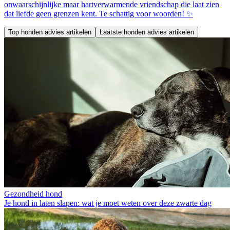
onwaarschijnlijke maar hartverwarmende vriendschap die laat zien
dat liefde geen grenzen kent. Te schattig voor woorden! ✨
Top honden advies artikelen
Laatste honden advies artikelen
Gezondheid hond
Je hond in laten slapen: wat je moet weten over deze zwarte dag