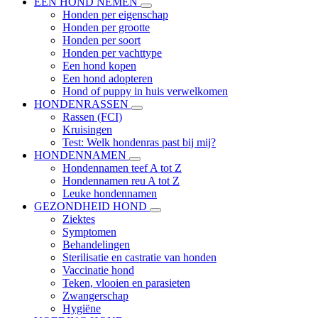
EEN HOND NEMEN
Honden per eigenschap
Honden per grootte
Honden per soort
Honden per vachttype
Een hond kopen
Een hond adopteren
Hond of puppy in huis verwelkomen
HONDENRASSEN
Rassen (FCI)
Kruisingen
Test: Welk hondenras past bij mij?
HONDENNAMEN
Hondennamen teef A tot Z
Hondennamen reu A tot Z
Leuke hondennamen
GEZONDHEID HOND
Ziektes
Symptomen
Behandelingen
Sterilisatie en castratie van honden
Vaccinatie hond
Teken, vlooien en parasieten
Zwangerschap
Hygiëne