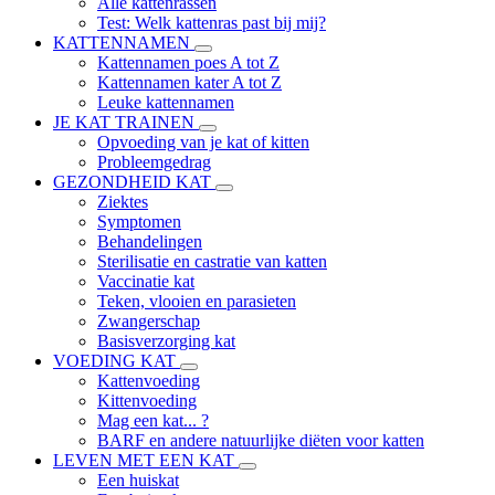
Alle kattenrassen
Test: Welk kattenras past bij mij?
KATTENNAMEN
Kattennamen poes A tot Z
Kattennamen kater A tot Z
Leuke kattennamen
JE KAT TRAINEN
Opvoeding van je kat of kitten
Probleemgedrag
GEZONDHEID KAT
Ziektes
Symptomen
Behandelingen
Sterilisatie en castratie van katten
Vaccinatie kat
Teken, vlooien en parasieten
Zwangerschap
Basisverzorging kat
VOEDING KAT
Kattenvoeding
Kittenvoeding
Mag een kat... ?
BARF en andere natuurlijke diëten voor katten
LEVEN MET EEN KAT
Een huiskat