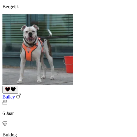
Bergeijk
Bailey
6 Jaar
Buldog