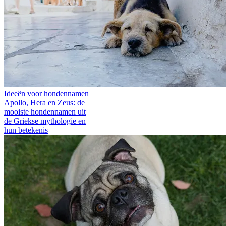
Ideeën voor hondennamen
Apollo, Hera en Zeus: de
mooiste hondennamen uit
de Griekse mythologie en
hun betekenis