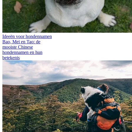
Ideeën voor hondennamen
Bao, Mei en Tao: de
mooiste Chinese
hondennamen en hun
betekenis