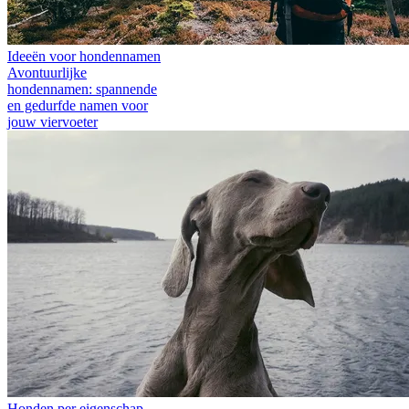
Ideeën voor hondennamen
Avontuurlijke
hondennamen: spannende
en gedurfde namen voor
jouw viervoeter
Honden per eigenschap