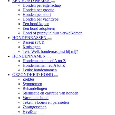
EEN HOND NEMEN
Honden per eigenschap
Honden per grootte
Honden per soort
Honden per vachttype
Een hond kopen
Een hond adopteren
Hond of puppy in huis verwelkomen
HONDENRASSEN
Rassen (FCI)
Kruisingen
Test: Welk hondenras past bij mij?
HONDENNAMEN
Hondennamen teef A tot Z
Hondennamen reu A tot Z
Leuke hondennamen
GEZONDHEID HOND
Ziektes
Symptomen
Behandelingen
Sterilisatie en castratie van honden
Vaccinatie hond
Teken, vlooien en parasieten
Zwangerschap
Hygiëne