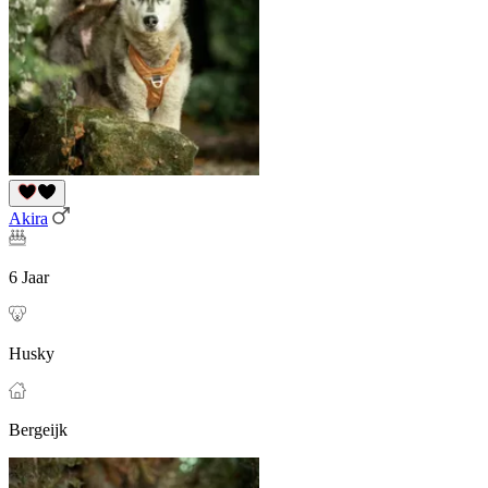
Akira
6 Jaar
Husky
Bergeijk